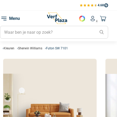
4.68
Bekijk de verfplaza beoord
Mijn be
Menu
Mijn pa
Account men
Naar mi
Mijn kl
Mijn g
Inlogge
Kleuren
Sherwin Williams
Futon SW 7101