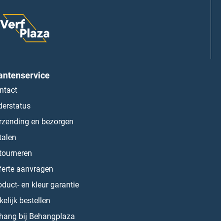
antenservice
ntact
derstatus
rzending en bezorgen
talen
tourneren
ferte aanvragen
oduct- en kleur garantie
kelijk bestellen
hang bij Behangplaza