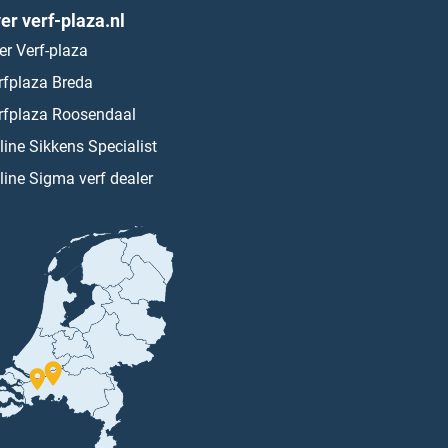
er verf-plaza.nl
er Verf-plaza
rfplaza Breda
rfplaza Roosendaal
line Sikkens Specialist
line Sigma verf dealer