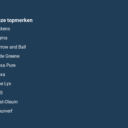
ze topmerken
kkens
gma
rrow and Ball
ttle Greene
exa Pure
exa
ae Lyx
S
st-Oleum
urverf