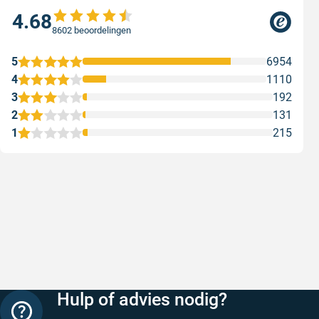
4.68
8602 beoordelingen
5
6954
4
1110
3
192
2
131
1
215
Snelle levering
Keurig
Snelle levering!
Goed verp
prijs
Geschreven door Nancy K. op 7 augustus 2026
Geschreve
Hulp of advies nodig?