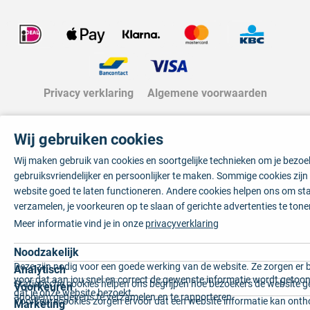
Privacy verklaring
Algemene voorwaarden
Wij gebruiken cookies
Wij maken gebruik van cookies en soortgelijke technieken om je bezo
gebruiksvriendelijker en persoonlijker te maken. Sommige cookies zij
website goed te laten functioneren. Andere cookies helpen ons om sta
verzamelen, je voorkeuren op te slaan of gerichte advertenties te tone
Meer informatie vind je in onze
privacyverklaring
Noodzakelijk
Deze zijn nodig voor een goede werking van de website. Ze zorgen er 
Analytisch
voor dat aan jou snel en correct de gewenste informatie wordt getoon
Statistische cookies helpen ons begrijpen hoe bezoekers de website g
Voorkeuren
dat je onze website bezoekt.
anoniem gegevens te verzamelen en te rapporteren.
Voorkeurscookies zorgen ervoor dat een website informatie kan onth
Marketing