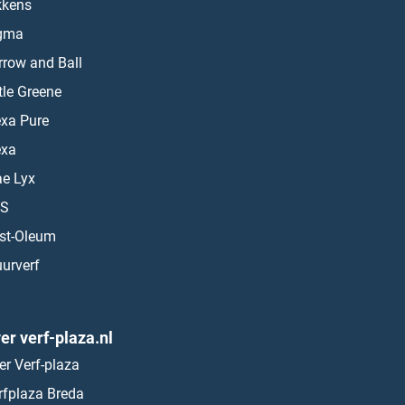
kkens
gma
rrow and Ball
ttle Greene
exa Pure
exa
ae Lyx
S
st-Oleum
urverf
er verf-plaza.nl
er Verf-plaza
rfplaza Breda