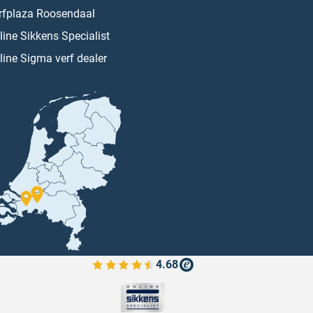
rfplaza Roosendaal
line Sikkens Specialist
line Sigma verf dealer
4.68
Bekijk de verfplaza beoordelingen