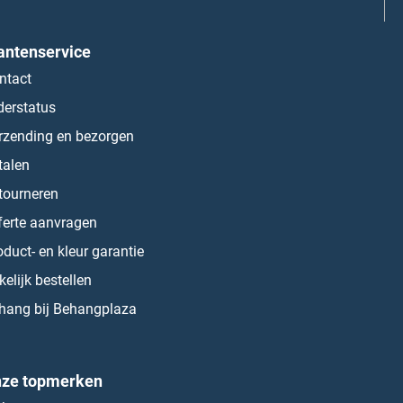
antenservice
ntact
derstatus
rzending en bezorgen
talen
tourneren
ferte aanvragen
oduct- en kleur garantie
kelijk bestellen
hang bij Behangplaza
ze topmerken