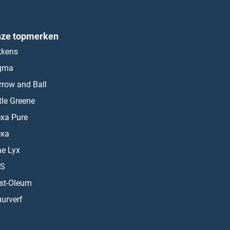
ze topmerken
kkens
gma
rrow and Ball
ttle Greene
exa Pure
exa
ae Lyx
S
st-Oleum
urverf