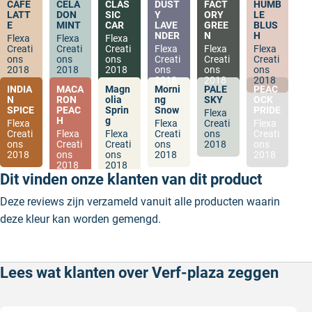
CAFE
CELA
CLAS
DUST
FACT
HUMB
LATT
DON
SIC
Y
ORY
LE
E
MINT
CAR
LAVE
GREE
BLUS
NDER
N
H
Flexa
Flexa
Flexa
Creati
Creati
Creati
Flexa
Flexa
Flexa
ons
ons
ons
Creati
Creati
Creati
2018
2018
2018
ons
ons
ons
2018
2018
2018
INDIA
MACA
Magn
Morni
PALE
PEAC
N
RON
olia
ng
SKY
OCK
SPICE
PEAC
Sprin
Snow
PRIDE
Flexa
H
g
Flexa
Flexa
Creati
Flexa
Creati
Flexa
Flexa
Creati
ons
Creati
ons
Creati
Creati
ons
2018
ons
2018
ons
ons
2018
2018
2018
2018
Dit vinden onze klanten van dit product
Deze reviews zijn verzameld vanuit alle producten waarin
deze kleur kan worden gemengd.
Lees wat klanten over Verf-plaza zeggen