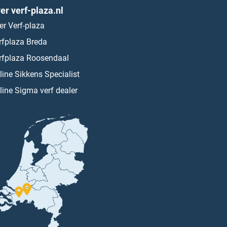
er verf-plaza.nl
er Verf-plaza
rfplaza Breda
rfplaza Roosendaal
line Sikkens Specialist
line Sigma verf dealer