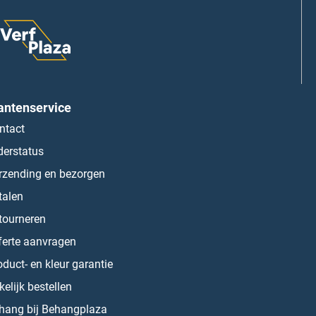
antenservice
ntact
derstatus
rzending en bezorgen
talen
tourneren
ferte aanvragen
oduct- en kleur garantie
kelijk bestellen
hang bij Behangplaza