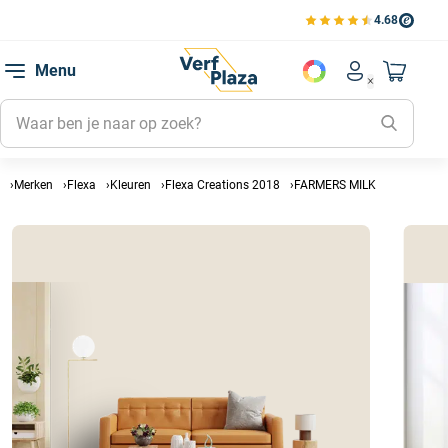
4.68
Bekijk de verfplaza beoord
Mijn be
Menu
Mijn pa
Account men
Naar mi
Mijn kl
Mijn g
Inlogge
Merken
Flexa
Kleuren
Flexa Creations 2018
FARMERS MILK