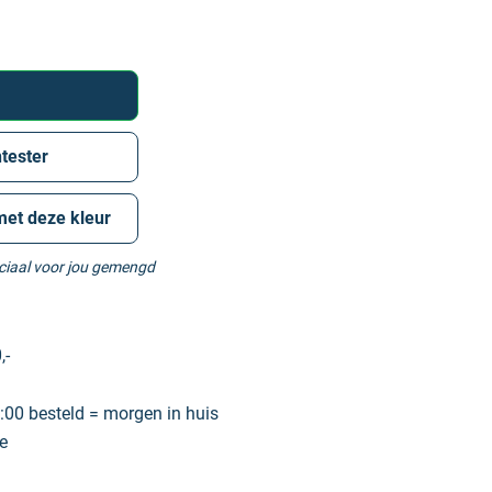
tester
met deze kleur
eciaal voor jou gemengd
,-
00 besteld = morgen in huis
e