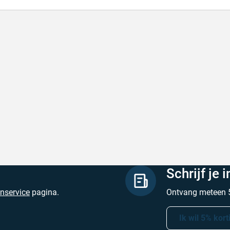
l en correct bezorgd
Prima verpakt e
l en correct bezorgd
Prima verpakt en
hreven door Heleen W. op 6 augustus 2026
Geschreven door Pa
Schrijf je 
enservice
pagina.
Ontvang meteen 5
Ik wil 5% kort