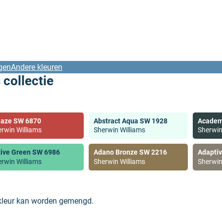
gen
Andere kleuren
 collectie
laze SW 6870
Abstract Aqua SW 1928
Academ
rwin Williams
Sherwin Williams
Sherwin
tive Green SW 6986
Adano Bronze SW 2216
Adapti
rwin Williams
Sherwin Williams
Sherwin
 kleur kan worden gemengd.