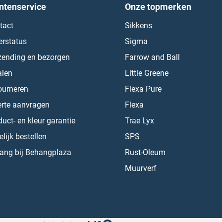
ntenservice
Onze topmerken
tact
Sikkens
erstatus
Sigma
zending en bezorgen
Farrow and Ball
alen
Little Greene
ourneren
Flexa Pure
erte aanvragen
Flexa
uct- en kleur garantie
Trae Lyx
lijk bestellen
SPS
ang bij Behangplaza
Rust-Oleum
Muurverf