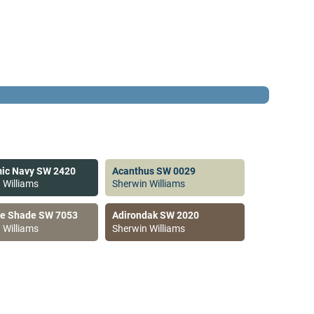
ic Navy SW 2420
Acanthus SW 0029
 Williams
Sherwin Williams
ve Shade SW 7053
Adirondak SW 2020
 Williams
Sherwin Williams