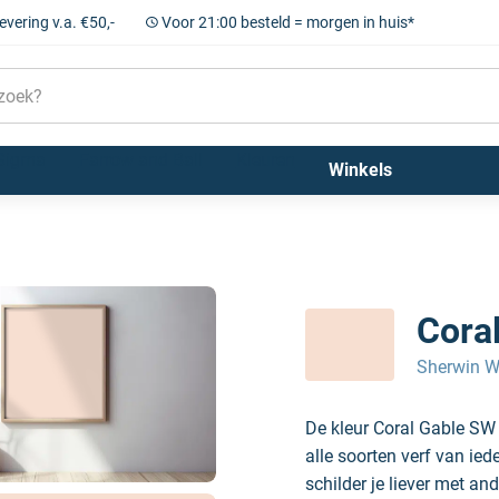
levering v.a. €50,-
Voor 21:00 besteld = morgen in huis*
Sigma
Farrow and Ball
Kleuren
Winkels
Cora
Sherwin W
De kleur Coral Gable SW
alle soorten verf van ie
schilder je liever met and