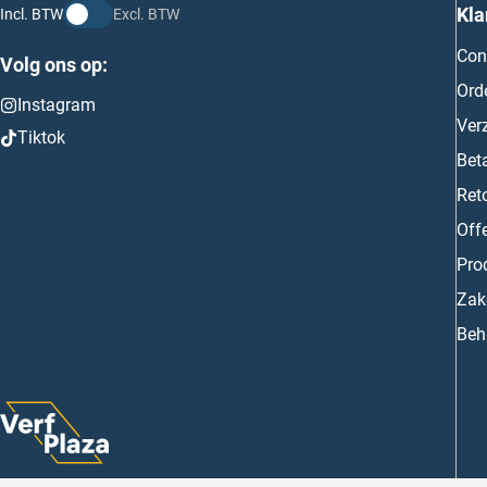
Kla
Incl. BTW
Excl. BTW
Con
Volg ons op:
Ord
Instagram
Ver
Tiktok
Bet
Ret
Off
Prod
Zake
Beh