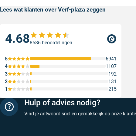
Lees wat klanten over Verf-plaza zeggen
4.68
Sne
8586 beoordelingen
Sne
Gesc
5
6941
4
1107
3
192
2
131
1
215
Hulp of advies nodig?
Vind je antwoord snel en gemakkelijk op onze
klant