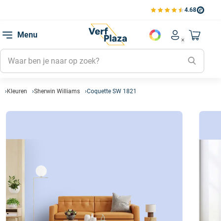
4.68
Bekijk de verfplaza beoord
Mijn be
Menu
Mijn pa
Account men
Naar mi
Mijn kl
Mijn g
Inlogge
Kleuren
Sherwin Williams
Coquette SW 1821