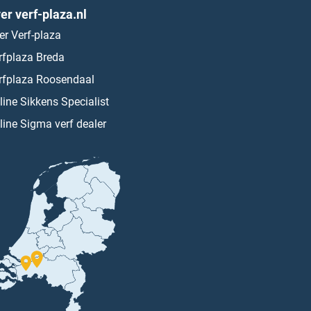
er verf-plaza.nl
er Verf-plaza
rfplaza Breda
rfplaza Roosendaal
line Sikkens Specialist
line Sigma verf dealer