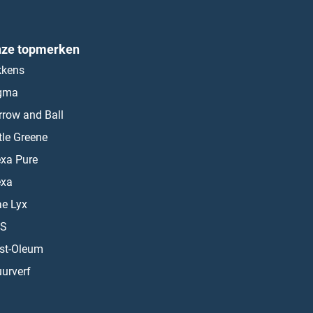
ze topmerken
kkens
gma
rrow and Ball
ttle Greene
exa Pure
exa
ae Lyx
S
st-Oleum
urverf