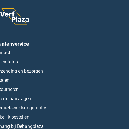
antenservice
ntact
derstatus
rzending en bezorgen
talen
tourneren
ferte aanvragen
oduct- en kleur garantie
kelijk bestellen
hang bij Behangplaza