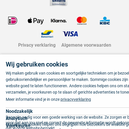
Privacy verklaring
Algemene voorwaarden
Wij gebruiken cookies
Wij maken gebruik van cookies en soortgelijke technieken om je bezo
gebruiksvriendelijker en persoonlijker te maken. Sommige cookies zij
website goed te laten functioneren. Andere cookies helpen ons om sta
verzamelen, je voorkeuren op te slaan of gerichte advertenties te tone
Meer informatie vind je in onze
privacyverklaring
Noodzakelijk
Deze zijn nodig voor een goede werking van de website. Ze zorgen er 
Analytisch
voor dat aan jou snel en correct de gewenste informatie wordt getoon
Statistische cookies helpen ons begrijpen hoe bezoekers de website g
Voorkeuren
dat je onze website bezoekt.