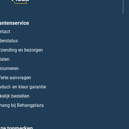
antenservice
ntact
derstatus
rzending en bezorgen
talen
tourneren
ferte aanvragen
oduct- en kleur garantie
kelijk bestellen
hang bij Behangplaza
ze topmerken