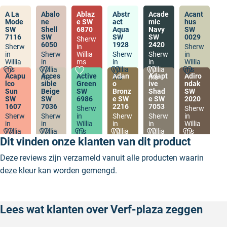
A La
Abalo
Ablaz
Abstr
Acade
Acant
Mode
ne
e SW
act
mic
hus
SW
Shell
6870
Aqua
Navy
SW
7116
SW
SW
SW
0029
Sherw
6050
1928
2420
Sherw
in
Sherw
in
Sherw
Willia
Sherw
Sherw
in
Willia
in
ms
in
in
Willia
ms
Willia
Willia
Willia
ms
Acapu
Acces
Active
Adan
Adapt
Adiro
ms
ms
ms
lco
sible
Green
o
ive
ndak
Sun
Beige
SW
Bronz
Shad
SW
SW
SW
6986
e SW
e SW
2020
1607
7036
2216
7053
Sherw
Sherw
Sherw
Sherw
in
Sherw
Sherw
in
in
in
Willia
in
in
Willia
Willia
Willia
ms
Willia
Willia
ms
ms
ms
ms
ms
Dit vinden onze klanten van dit product
Deze reviews zijn verzameld vanuit alle producten waarin
deze kleur kan worden gemengd.
Lees wat klanten over Verf-plaza zeggen