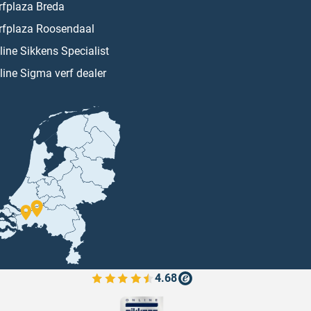
rfplaza Breda
rfplaza Roosendaal
line Sikkens Specialist
line Sigma verf dealer
4.68
Bekijk de verfplaza beoordelingen