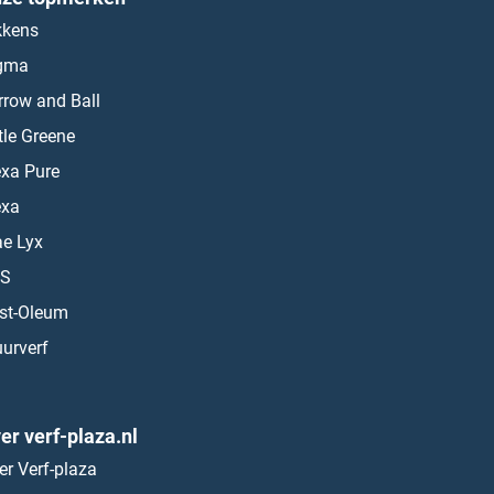
kkens
gma
rrow and Ball
ttle Greene
exa Pure
exa
ae Lyx
S
st-Oleum
urverf
er verf-plaza.nl
er Verf-plaza