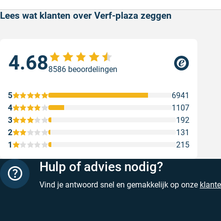
Lees wat klanten over Verf-plaza zeggen
4.68
Sne
8586 beoordelingen
Sne
Gesc
5
6941
4
1107
3
192
2
131
1
215
Hulp of advies nodig?
Vind je antwoord snel en gemakkelijk op onze
klant