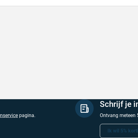
l en correct bezorgd
Prima verpakt e
l en correct bezorgd
Prima verpakt en
hreven door Heleen W. op 6 augustus 2026
Geschreven door Pa
Schrijf je 
enservice
pagina.
Ontvang meteen 5
Ik wil 5% kort