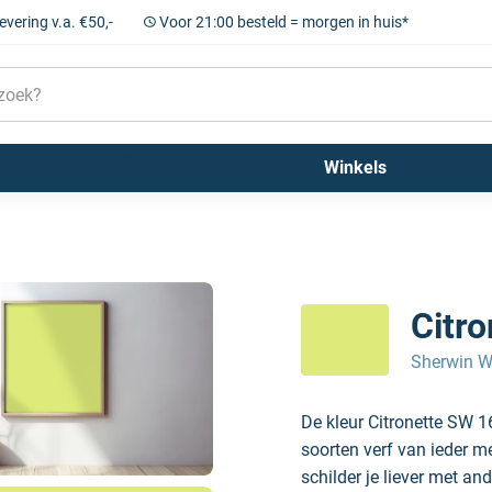
levering v.a. €50,-
Voor 21:00 besteld = morgen in huis*
Sigma
Farrow and Ball
Kleuren
Winkels
Citr
Sherwin W
De kleur Citronette SW 1
soorten verf van ieder m
schilder je liever met and