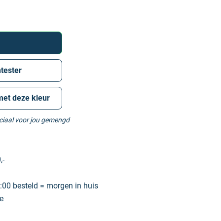
tester
met deze kleur
eciaal voor jou gemengd
,-
00 besteld = morgen in huis
e