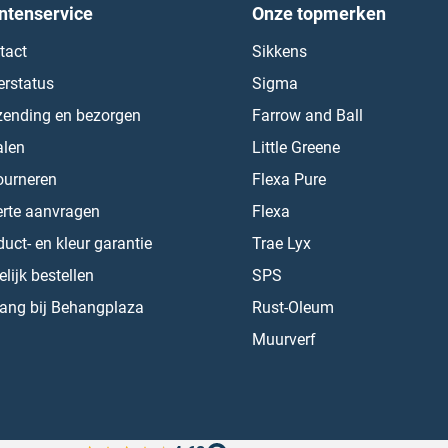
ntenservice
Onze topmerken
tact
Sikkens
erstatus
Sigma
zending en bezorgen
Farrow and Ball
alen
Little Greene
ourneren
Flexa Pure
erte aanvragen
Flexa
uct- en kleur garantie
Trae Lyx
lijk bestellen
SPS
ang bij Behangplaza
Rust-Oleum
Muurverf