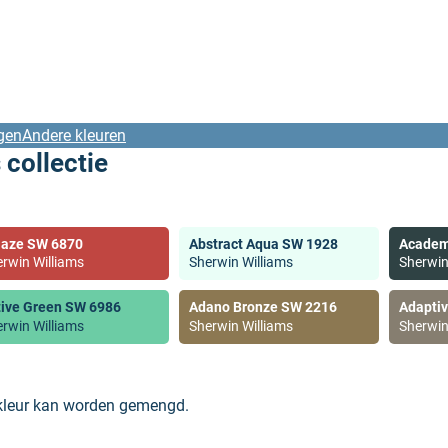
gen
Andere kleuren
 collectie
laze SW 6870
Abstract Aqua SW 1928
Academ
rwin Williams
Sherwin Williams
Sherwin
tive Green SW 6986
Adano Bronze SW 2216
Adapti
rwin Williams
Sherwin Williams
Sherwin
 kleur kan worden gemengd.