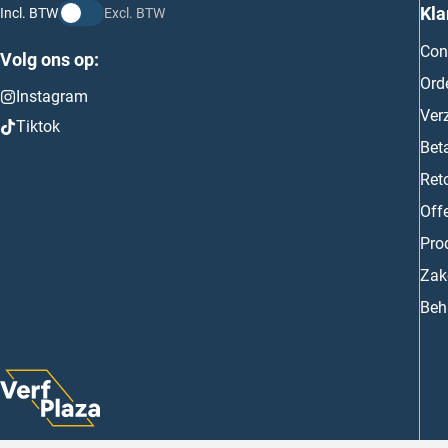
Kla
Incl. BTW
Excl. BTW
Con
Volg ons op:
Ord
Instagram
Ver
Tiktok
Bet
Ret
Off
Prod
Zake
Beh