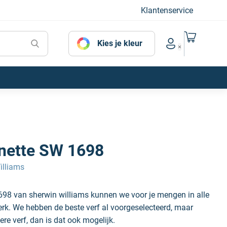
Klantenservice
Naar mijn
Kies je kleur
Account menu
onette SW 1698
illiams
698 van sherwin williams kunnen we voor je mengen in alle
erk. We hebben de beste verf al voorgeselecteerd, maar
ere verf, dan is dat ook mogelijk.