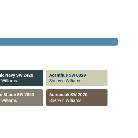
ic Navy SW 2420
Acanthus SW 0029
 Williams
Sherwin Williams
ve Shade SW 7053
Adirondak SW 2020
 Williams
Sherwin Williams