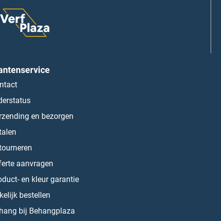
antenservice
ntact
derstatus
rzending en bezorgen
talen
tourneren
ferte aanvragen
oduct- en kleur garantie
kelijk bestellen
hang bij Behangplaza