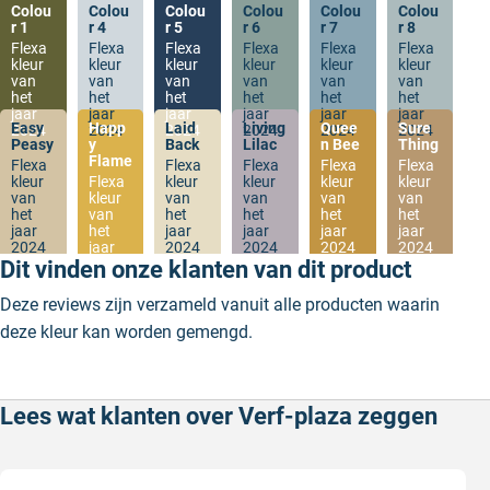
Colou
Colou
Colou
Colou
Colou
Colou
r 1
r 4
r 5
r 6
r 7
r 8
Flexa
Flexa
Flexa
Flexa
Flexa
Flexa
kleur
kleur
kleur
kleur
kleur
kleur
van
van
van
van
van
van
het
het
het
het
het
het
jaar
jaar
jaar
jaar
jaar
jaar
Easy
Happ
Laid
Living
Quee
Sure
2024
2024
2024
2024
2024
2024
Peasy
y
Back
Lilac
n Bee
Thing
Flame
Flexa
Flexa
Flexa
Flexa
Flexa
kleur
Flexa
kleur
kleur
kleur
kleur
van
kleur
van
van
van
van
het
van
het
het
het
het
jaar
het
jaar
jaar
jaar
jaar
2024
jaar
2024
2024
2024
2024
2024
Dit vinden onze klanten van dit product
Deze reviews zijn verzameld vanuit alle producten waarin
deze kleur kan worden gemengd.
Lees wat klanten over Verf-plaza zeggen