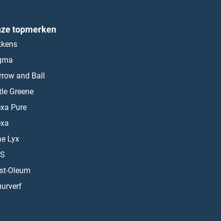
ze topmerken
kkens
gma
rrow and Ball
ttle Greene
exa Pure
exa
ae Lyx
S
st-Oleum
urverf