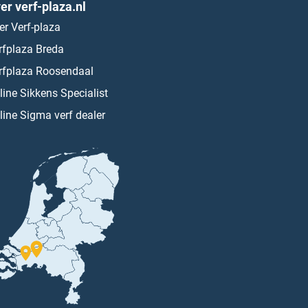
er verf-plaza.nl
er Verf-plaza
rfplaza Breda
rfplaza Roosendaal
line Sikkens Specialist
line Sigma verf dealer