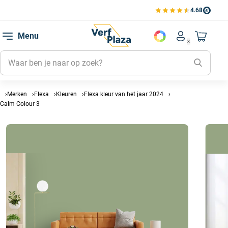
4.68
Bekijk de verfplaza beoord
Mijn be
Menu
Mijn pa
Account men
Naar mi
Mijn kl
Mijn g
Inlogge
Merken
Flexa
Kleuren
Flexa kleur van het jaar 2024
Calm Colour 3