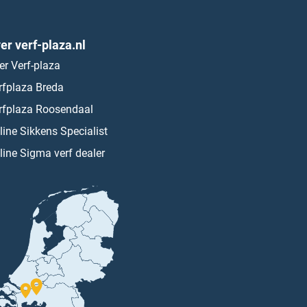
er verf-plaza.nl
er Verf-plaza
rfplaza Breda
rfplaza Roosendaal
line Sikkens Specialist
line Sigma verf dealer