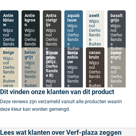
Antie
Antie
Antra
aquab
aswit
basalt
kblau
kgroe
cietgr
lauw
grijs
Wijzo
w
n
ijs
Wijzo
nol
Wijzo
Wijzo
Wijzo
Wijzo
nol
Oerho
nol
nol
nol
nol
Oerho
llands
Oerho
Oerho
Oerho
Oerho
llands
e
llands
llands
llands
llands
e
Buiten
e
e
e
e
Buiten
verve
Buiten
Beige
beton
Blauw
Breto
cacao
Ceme
Buiten
Buiten
Buiten
verve
n
verve
grijs
grijs
nsbla
bruin
ntgrij
verve
verve
verve
n
n
Wijzo
(Wijz.
uw
s
n
n
n
nol
Wijzo
Wijzo
Oerho
Oerho
nol
Wijzo
nol
Wijzo
llands
llands
Oerho
nol
Oerho
nol
e B)
e
llands
Oerho
llands
Oerho
Buiten
e
Wijzo
llands
e
llands
verve
Buiten
nol
e
Buiten
e
n
verve
Oerho
Buiten
verve
Buiten
Dit vinden onze klanten van dit product
n
llands
verve
n
verve
e
n
n
Deze reviews zijn verzameld vanuit alle producten waarin
Buiten
verve
deze kleur kan worden gemengd.
n
Lees wat klanten over Verf-plaza zeggen