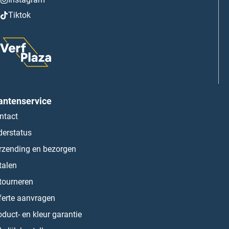
Tiktok
antenservice
ntact
derstatus
rzending en bezorgen
talen
tourneren
ferte aanvragen
oduct- en kleur garantie