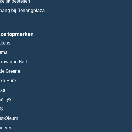
kelijk bestellen
hang bij Behangplaza
ze topmerken
kkens
gma
rrow and Ball
ttle Greene
exa Pure
exa
ae Lyx
S
st-Oleum
urverf