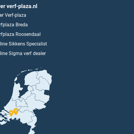
er verf-plaza.nl
er Verf-plaza
rfplaza Breda
rfplaza Roosendaal
line Sikkens Specialist
line Sigma verf dealer