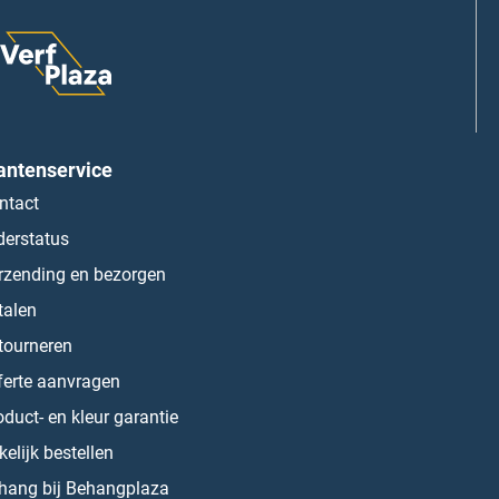
antenservice
ntact
derstatus
rzending en bezorgen
talen
tourneren
ferte aanvragen
oduct- en kleur garantie
kelijk bestellen
hang bij Behangplaza