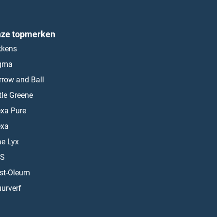
ze topmerken
kkens
gma
rrow and Ball
ttle Greene
exa Pure
exa
ae Lyx
S
st-Oleum
urverf