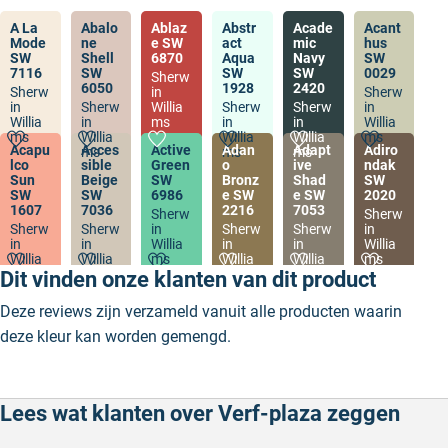
A La
Abalo
Ablaz
Abstr
Acade
Acant
Mode
ne
e SW
act
mic
hus
SW
Shell
6870
Aqua
Navy
SW
7116
SW
SW
SW
0029
Sherw
6050
1928
2420
Sherw
in
Sherw
in
Sherw
Willia
Sherw
Sherw
in
Willia
in
ms
in
in
Willia
ms
Willia
Willia
Willia
ms
Acapu
Acces
Active
Adan
Adapt
Adiro
ms
ms
ms
lco
sible
Green
o
ive
ndak
Sun
Beige
SW
Bronz
Shad
SW
SW
SW
6986
e SW
e SW
2020
1607
7036
2216
7053
Sherw
Sherw
Sherw
Sherw
in
Sherw
Sherw
in
in
in
Willia
in
in
Willia
Willia
Willia
ms
Willia
Willia
ms
ms
ms
ms
ms
Dit vinden onze klanten van dit product
Deze reviews zijn verzameld vanuit alle producten waarin
deze kleur kan worden gemengd.
Lees wat klanten over Verf-plaza zeggen