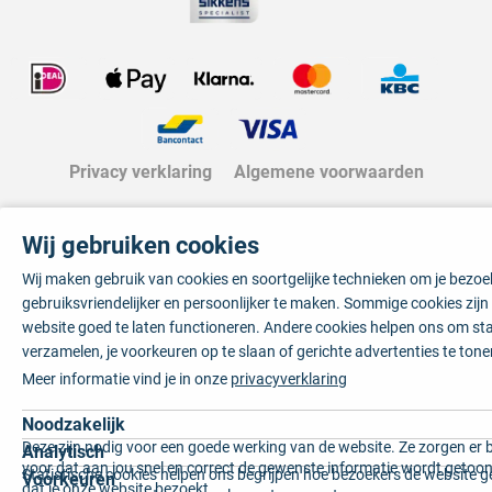
Privacy verklaring
Algemene voorwaarden
Wij gebruiken cookies
Wij maken gebruik van cookies en soortgelijke technieken om je bezo
gebruiksvriendelijker en persoonlijker te maken. Sommige cookies zij
website goed te laten functioneren. Andere cookies helpen ons om sta
verzamelen, je voorkeuren op te slaan of gerichte advertenties te tone
Meer informatie vind je in onze
privacyverklaring
Noodzakelijk
Deze zijn nodig voor een goede werking van de website. Ze zorgen er 
Analytisch
voor dat aan jou snel en correct de gewenste informatie wordt getoon
Statistische cookies helpen ons begrijpen hoe bezoekers de website g
Voorkeuren
dat je onze website bezoekt.