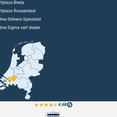
rfplaza Breda
rfplaza Roosendaal
line Sikkens Specialist
line Sigma verf dealer
4.68
Bekijk de verfplaza beoordelingen