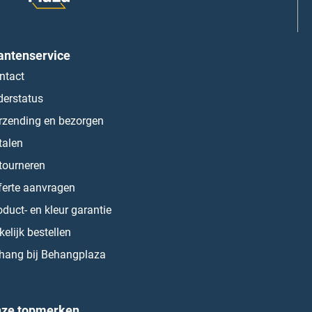
antenservice
ntact
derstatus
rzending en bezorgen
talen
tourneren
ferte aanvragen
oduct- en kleur garantie
kelijk bestellen
hang bij Behangplaza
ze topmerken