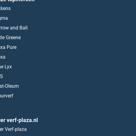
kkens
gma
rrow and Ball
ttle Greene
exa Pure
exa
ae Lyx
S
st-Oleum
urverf
er verf-plaza.nl
er Verf-plaza