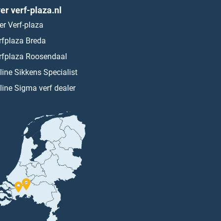
er verf-plaza.nl
er Verf-plaza
rfplaza Breda
rfplaza Roosendaal
line Sikkens Specialist
line Sigma verf dealer