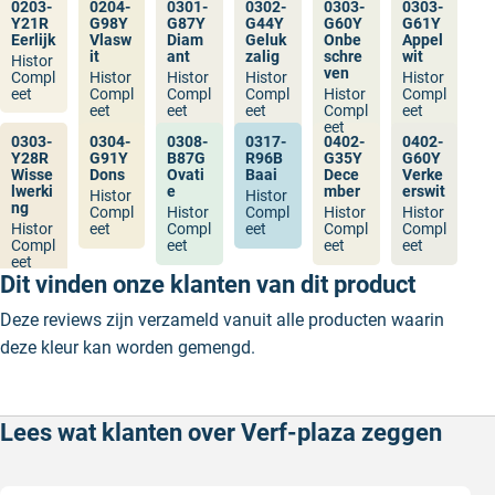
0203-
0204-
0301-
0302-
0303-
0303-
Y21R
G98Y
G87Y
G44Y
G60Y
G61Y
Eerlijk
Vlasw
Diam
Geluk
Onbe
Appel
it
ant
zalig
schre
wit
Histor
ven
Compl
Histor
Histor
Histor
Histor
eet
Compl
Compl
Compl
Histor
Compl
eet
eet
eet
Compl
eet
eet
0303-
0304-
0308-
0317-
0402-
0402-
Y28R
G91Y
B87G
R96B
G35Y
G60Y
Wisse
Dons
Ovati
Baai
Dece
Verke
lwerki
e
mber
erswit
Histor
Histor
ng
Compl
Histor
Compl
Histor
Histor
Histor
eet
Compl
eet
Compl
Compl
Compl
eet
eet
eet
eet
Dit vinden onze klanten van dit product
Deze reviews zijn verzameld vanuit alle producten waarin
deze kleur kan worden gemengd.
Lees wat klanten over Verf-plaza zeggen