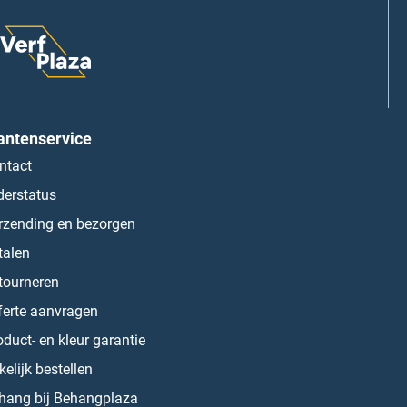
antenservice
ntact
derstatus
rzending en bezorgen
talen
tourneren
ferte aanvragen
oduct- en kleur garantie
kelijk bestellen
hang bij Behangplaza