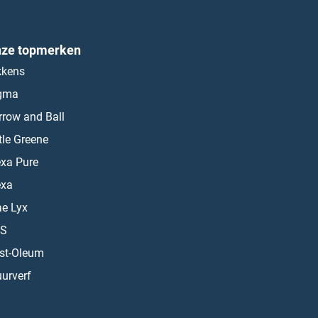
ze topmerken
kkens
gma
rrow and Ball
ttle Greene
exa Pure
exa
ae Lyx
S
st-Oleum
urverf