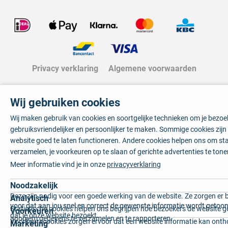
Privacy verklaring
Algemene voorwaarden
Wij gebruiken cookies
Wij maken gebruik van cookies en soortgelijke technieken om je bezo
gebruiksvriendelijker en persoonlijker te maken. Sommige cookies zij
website goed te laten functioneren. Andere cookies helpen ons om sta
verzamelen, je voorkeuren op te slaan of gerichte advertenties te tone
Meer informatie vind je in onze
privacyverklaring
Noodzakelijk
Deze zijn nodig voor een goede werking van de website. Ze zorgen er 
Analytisch
voor dat aan jou snel en correct de gewenste informatie wordt getoon
Statistische cookies helpen ons begrijpen hoe bezoekers de website g
Voorkeuren
dat je onze website bezoekt.
anoniem gegevens te verzamelen en te rapporteren.
Voorkeurscookies zorgen ervoor dat een website informatie kan onth
Marketing