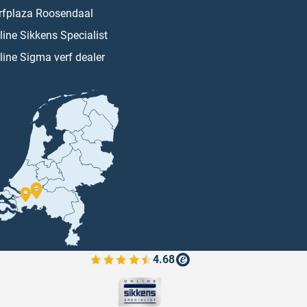
rfplaza Roosendaal
line Sikkens Specialist
line Sigma verf dealer
4.68
Bekijk de verfplaza beoordelingen