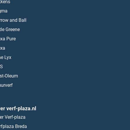
kkens
gma
rrow and Ball
ttle Greene
exa Pure
exa
ae Lyx
S
st-Oleum
urverf
er verf-plaza.nl
er Verf-plaza
rfplaza Breda