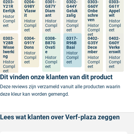
0203-
0204-
0301-
0302-
0303-
0303-
Y21R
G98Y
G87Y
G44Y
G60Y
G61Y
Eerlijk
Vlasw
Diam
Geluk
Onbe
Appel
it
ant
zalig
schre
wit
Histor
ven
Compl
Histor
Histor
Histor
Histor
eet
Compl
Compl
Compl
Histor
Compl
eet
eet
eet
Compl
eet
eet
0303-
0304-
0308-
0317-
0402-
0402-
Y28R
G91Y
B87G
R96B
G35Y
G60Y
Wisse
Dons
Ovati
Baai
Dece
Verke
lwerki
e
mber
erswit
Histor
Histor
ng
Compl
Histor
Compl
Histor
Histor
Histor
eet
Compl
eet
Compl
Compl
Compl
eet
eet
eet
eet
Dit vinden onze klanten van dit product
Deze reviews zijn verzameld vanuit alle producten waarin
deze kleur kan worden gemengd.
Lees wat klanten over Verf-plaza zeggen