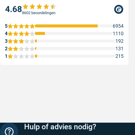
4.68
8602 beoordelingen
5
6954
4
1110
3
192
2
131
1
215
Snelle levering
Keurig
Snelle levering!
Goed verp
prijs
Geschreven door Nancy K. op 7 augustus 2026
Geschreve
Hulp of advies nodig?