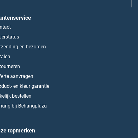
antenservice
ntact
derstatus
rzending en bezorgen
talen
tourneren
ferte aanvragen
oduct- en kleur garantie
kelijk bestellen
hang bij Behangplaza
ze topmerken