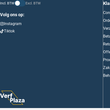
Kla
Incl. BTW
Excl. BTW
Con
Volg ons op:
Ord
Instagram
Ver
Tiktok
Bet
Ret
Off
Prod
Zake
Beh