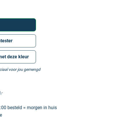
tester
met deze kleur
eciaal voor jou gemengd
,-
00 besteld = morgen in huis
e