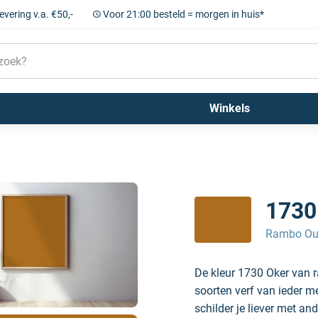
levering v.a. €50,-
Voor 21:00 besteld = morgen in huis*
Sigma
Farrow and Ball
Kleuren
Winkels
1730
Rambo Ou
De kleur 1730 Oker van 
soorten verf van ieder m
schilder je liever met and