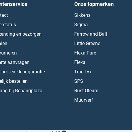
ntenservice
Onze topmerken
tact
Sikkens
erstatus
Sigma
zending en bezorgen
Farrow and Ball
alen
Little Greene
ourneren
Flexa Pure
erte aanvragen
Flexa
uct- en kleur garantie
Trae Lyx
lijk bestellen
SPS
ang bij Behangplaza
Rust-Oleum
Muurverf