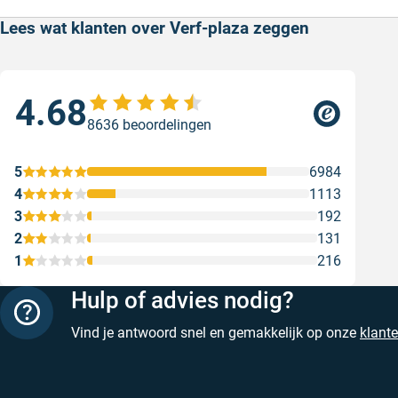
Lees wat klanten over Verf-plaza zeggen
4.68
Sne
8636 beoordelingen
Snel
web
5
6984
Gesc
4
1113
3
192
2
131
1
216
Hulp of advies nodig?
Vind je antwoord snel en gemakkelijk op onze
klant