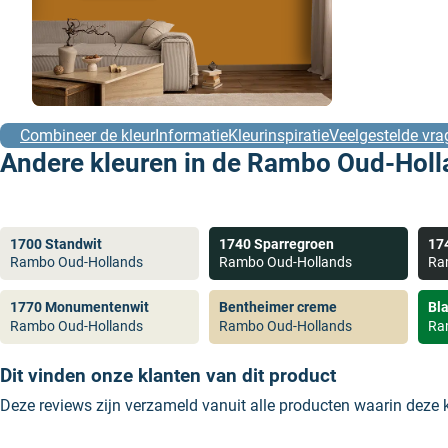
Combineer de kleur
Informatie
Kleurinspiratie
Veelgestelde vra
Andere kleuren in de Rambo Oud-Holla
1700 Standwit
1740 Sparregroen
17
Rambo Oud-Hollands
Rambo Oud-Hollands
Ra
1770 Monumentenwit
Bentheimer creme
Bl
Rambo Oud-Hollands
Rambo Oud-Hollands
Ra
Dit vinden onze klanten van dit product
Deze reviews zijn verzameld vanuit alle producten waarin deze