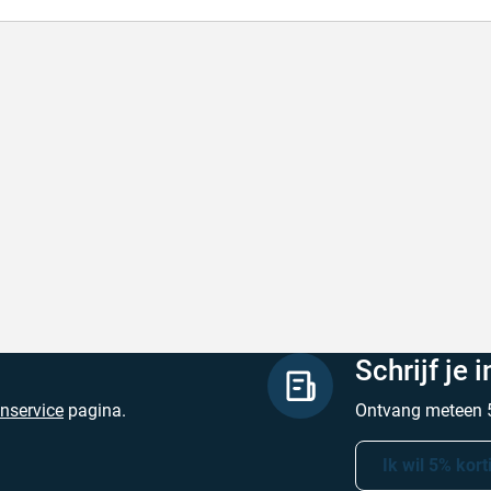
lle levering
Met (gr
le levering, prijzen zijn goed. En duidelijke
Met (gra
site
zijn
hreven door Henri d. op 8 augustus 2026
Geschrev
Schrijf je 
enservice
pagina.
Ontvang meteen 5
Ik wil 5% kort