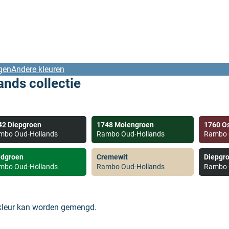
gen
Andere kleuren
nds collectie
42 Diepgroen
1748 Molengroen
1760 O
mbo Oud-Hollands
Rambo Oud-Hollands
Rambo 
adgroen
Cremewit
Diepgr
mbo Oud-Hollands
Rambo Oud-Hollands
Rambo 
 kleur kan worden gemengd.