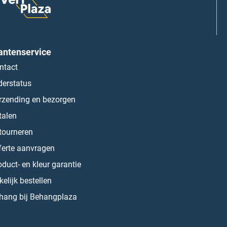
antenservice
ntact
derstatus
rzending en bezorgen
talen
tourneren
ferte aanvragen
oduct- en kleur garantie
kelijk bestellen
hang bij Behangplaza