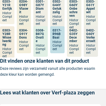
0203-
0204-
0301-
0302-
0303-
0303-
Y21R
G98Y
G87Y
G44Y
G60Y
G61Y
Eerlijk
Vlasw
Diam
Geluk
Onbe
Appel
it
ant
zalig
schre
wit
Histor
ven
Compl
Histor
Histor
Histor
Histor
eet
Compl
Compl
Compl
Histor
Compl
eet
eet
eet
Compl
eet
eet
0303-
0304-
0308-
0317-
0402-
0402-
Y28R
G91Y
B87G
R96B
G35Y
G60Y
Wisse
Dons
Ovati
Baai
Dece
Verke
lwerki
e
mber
erswit
Histor
Histor
ng
Compl
Histor
Compl
Histor
Histor
Histor
eet
Compl
eet
Compl
Compl
Compl
eet
eet
eet
eet
Dit vinden onze klanten van dit product
Deze reviews zijn verzameld vanuit alle producten waarin
deze kleur kan worden gemengd.
Lees wat klanten over Verf-plaza zeggen