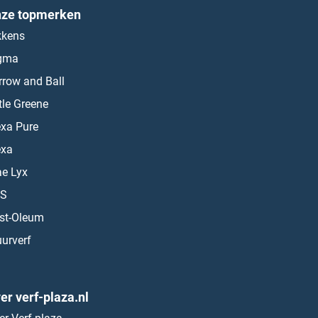
ze topmerken
kkens
gma
rrow and Ball
ttle Greene
exa Pure
exa
ae Lyx
S
st-Oleum
urverf
er verf-plaza.nl