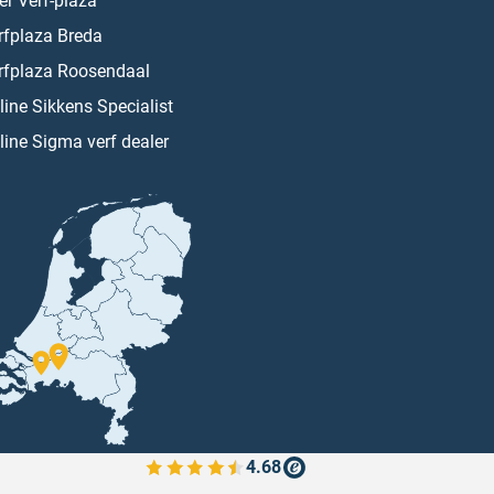
er Verf-plaza
rfplaza Breda
rfplaza Roosendaal
line Sikkens Specialist
line Sigma verf dealer
4.68
Bekijk de verfplaza beoordelingen