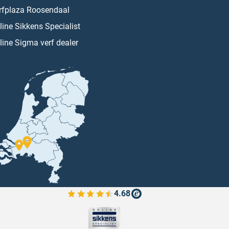
rfplaza Roosendaal
line Sikkens Specialist
line Sigma verf dealer
4.68
Bekijk de verfplaza beoordelingen