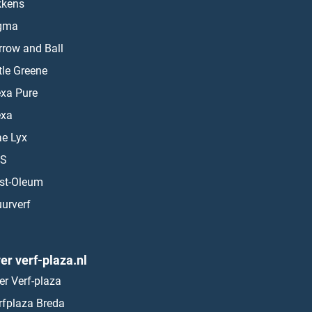
kkens
gma
rrow and Ball
ttle Greene
exa Pure
exa
ae Lyx
S
st-Oleum
urverf
er verf-plaza.nl
er Verf-plaza
rfplaza Breda