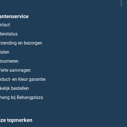
antenservice
ntact
derstatus
rzending en bezorgen
talen
tourneren
ferte aanvragen
oduct- en kleur garantie
kelijk bestellen
hang bij Behangplaza
ze topmerken