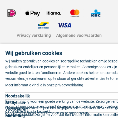
Privacy verklaring
Algemene voorwaarden
Wij gebruiken cookies
Wij maken gebruik van cookies en soortgelijke technieken om je bezo
gebruiksvriendelijker en persoonlijker te maken. Sommige cookies zij
website goed te laten functioneren. Andere cookies helpen ons om sta
verzamelen, je voorkeuren op te slaan of gerichte advertenties te tone
Meer informatie vind je in onze
privacyverklaring
Noodzakelijk
Deze zijn nodig voor een goede werking van de website. Ze zorgen er 
Analytisch
voor dat aan jou snel en correct de gewenste informatie wordt getoon
Statistische cookies helpen ons begrijpen hoe bezoekers de website g
Voorkeuren
dat je onze website bezoekt.
anoniem gegevens te verzamelen en te rapporteren.
Voorkeurscookies zorgen ervoor dat een website informatie kan onth
Marketing