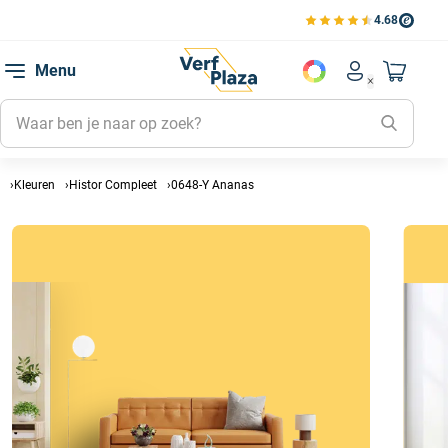
4.68
Bekijk de verfplaza beoord
Mijn be
Menu
Mijn pa
Account men
Naar mi
Mijn kl
Mijn g
Inlogge
Kleuren
Histor Compleet
0648-Y Ananas