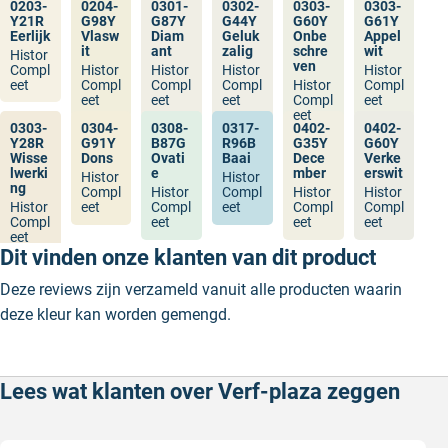
0203-
0204-
0301-
0302-
0303-
0303-
Y21R
G98Y
G87Y
G44Y
G60Y
G61Y
Eerlijk
Vlasw
Diam
Geluk
Onbe
Appel
it
ant
zalig
schre
wit
Histor
ven
Compl
Histor
Histor
Histor
Histor
eet
Compl
Compl
Compl
Histor
Compl
eet
eet
eet
Compl
eet
eet
0303-
0304-
0308-
0317-
0402-
0402-
Y28R
G91Y
B87G
R96B
G35Y
G60Y
Wisse
Dons
Ovati
Baai
Dece
Verke
lwerki
e
mber
erswit
Histor
Histor
ng
Compl
Histor
Compl
Histor
Histor
Histor
eet
Compl
eet
Compl
Compl
Compl
eet
eet
eet
eet
Dit vinden onze klanten van dit product
Deze reviews zijn verzameld vanuit alle producten waarin
deze kleur kan worden gemengd.
Lees wat klanten over Verf-plaza zeggen