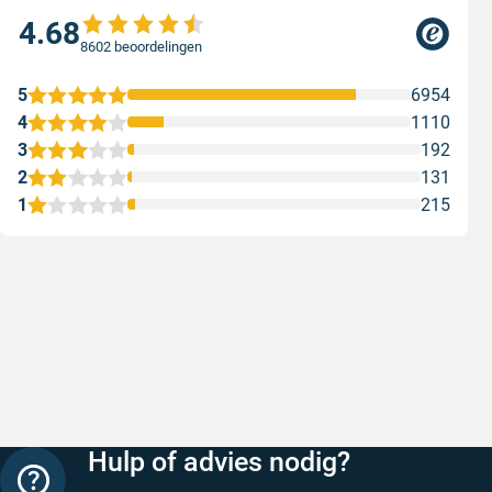
4.68
8602 beoordelingen
5
6954
4
1110
3
192
2
131
1
215
Snelle levering
Keurig
Snelle levering!
Goed verp
prijs
Geschreven door Nancy K. op 7 augustus 2026
Geschreve
Hulp of advies nodig?