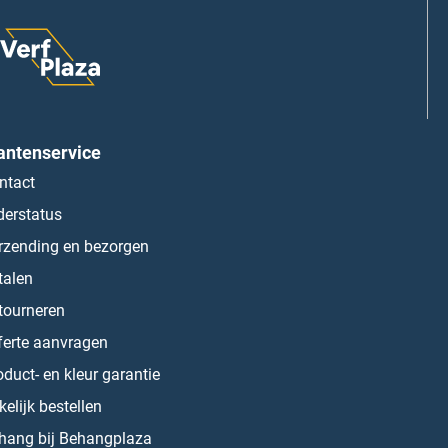
antenservice
ntact
derstatus
rzending en bezorgen
talen
tourneren
ferte aanvragen
oduct- en kleur garantie
kelijk bestellen
hang bij Behangplaza