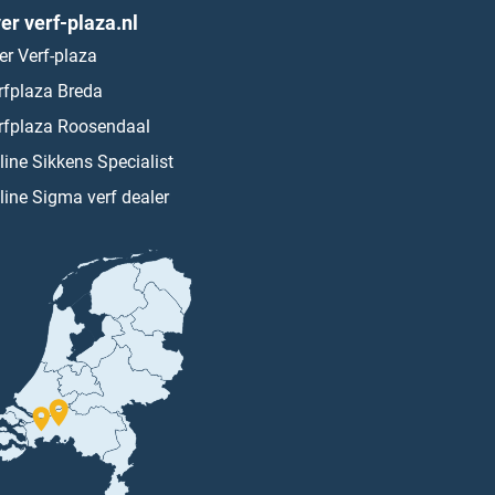
er verf-plaza.nl
er Verf-plaza
rfplaza Breda
rfplaza Roosendaal
line Sikkens Specialist
line Sigma verf dealer