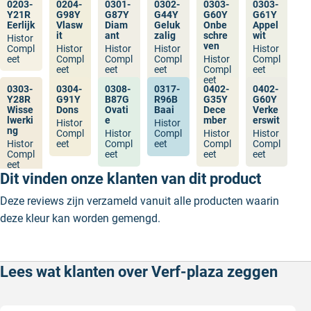
0203-
0204-
0301-
0302-
0303-
0303-
Y21R
G98Y
G87Y
G44Y
G60Y
G61Y
Eerlijk
Vlasw
Diam
Geluk
Onbe
Appel
it
ant
zalig
schre
wit
Histor
ven
Compl
Histor
Histor
Histor
Histor
eet
Compl
Compl
Compl
Histor
Compl
eet
eet
eet
Compl
eet
eet
0303-
0304-
0308-
0317-
0402-
0402-
Y28R
G91Y
B87G
R96B
G35Y
G60Y
Wisse
Dons
Ovati
Baai
Dece
Verke
lwerki
e
mber
erswit
Histor
Histor
ng
Compl
Histor
Compl
Histor
Histor
Histor
eet
Compl
eet
Compl
Compl
Compl
eet
eet
eet
eet
Dit vinden onze klanten van dit product
Deze reviews zijn verzameld vanuit alle producten waarin
deze kleur kan worden gemengd.
Lees wat klanten over Verf-plaza zeggen