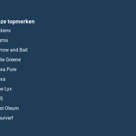
ze topmerken
kkens
gma
rrow and Ball
ttle Greene
exa Pure
exa
ae Lyx
S
st-Oleum
urverf