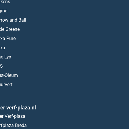
kkens
gma
rrow and Ball
ttle Greene
exa Pure
exa
ae Lyx
S
st-Oleum
urverf
er verf-plaza.nl
er Verf-plaza
rfplaza Breda