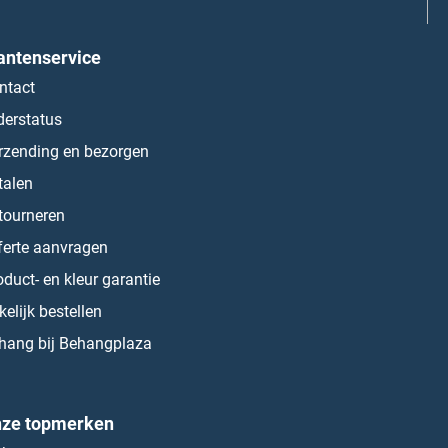
antenservice
ntact
derstatus
rzending en bezorgen
talen
tourneren
ferte aanvragen
oduct- en kleur garantie
kelijk bestellen
hang bij Behangplaza
ze topmerken