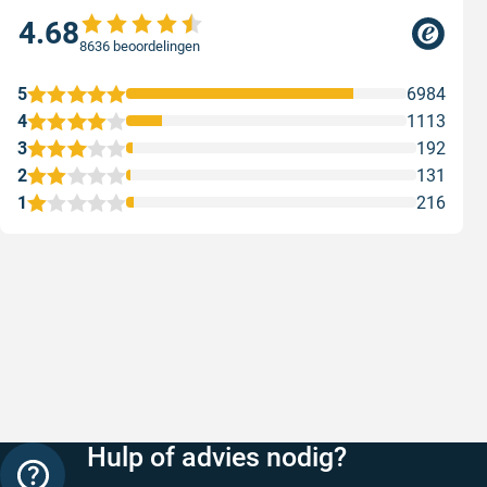
4.68
8636 beoordelingen
5
6984
4
1113
3
192
2
131
1
216
Snelle levering
Met (grat
Snelle levering, prijzen zijn goed. En
Met (grati
duidelijke website
sterren zi
Geschreven door Henri d. op 8 augustus 2026
Geschreven
Hulp of advies nodig?