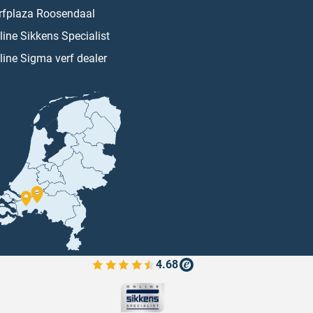
rfplaza Roosendaal
line Sikkens Specialist
line Sigma verf dealer
4.68
Bekijk de verfplaza beoordelingen