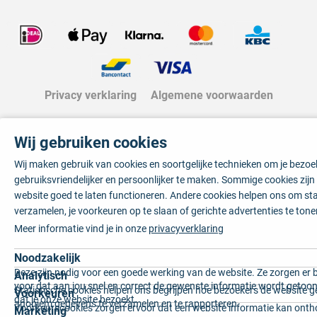
Privacy verklaring
Algemene voorwaarden
Wij gebruiken cookies
Wij maken gebruik van cookies en soortgelijke technieken om je bezo
gebruiksvriendelijker en persoonlijker te maken. Sommige cookies zij
website goed te laten functioneren. Andere cookies helpen ons om sta
verzamelen, je voorkeuren op te slaan of gerichte advertenties te tone
Meer informatie vind je in onze
privacyverklaring
Noodzakelijk
Deze zijn nodig voor een goede werking van de website. Ze zorgen er 
Analytisch
voor dat aan jou snel en correct de gewenste informatie wordt getoon
Statistische cookies helpen ons begrijpen hoe bezoekers de website g
Voorkeuren
dat je onze website bezoekt.
anoniem gegevens te verzamelen en te rapporteren.
Voorkeurscookies zorgen ervoor dat een website informatie kan onth
Marketing