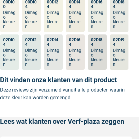
00DI0
00DI0
00DI2
00DI4
00DI6
00DI8
0
4
4
4
4
4
Dimag
Dimag
Dimag
Dimag
Dimag
Dimag
o
o
o
o
o
o
kleure
kleure
kleure
kleure
kleure
kleure
n
n
n
n
n
n
02DI0
02DI2
02DI4
02DI6
02DI8
02DI9
4
4
4
4
4
4
Dimag
Dimag
Dimag
Dimag
Dimag
Dimag
o
o
o
o
o
o
kleure
kleure
kleure
kleure
kleure
kleure
n
n
n
n
n
n
Dit vinden onze klanten van dit product
Deze reviews zijn verzameld vanuit alle producten waarin
deze kleur kan worden gemengd.
Lees wat klanten over Verf-plaza zeggen