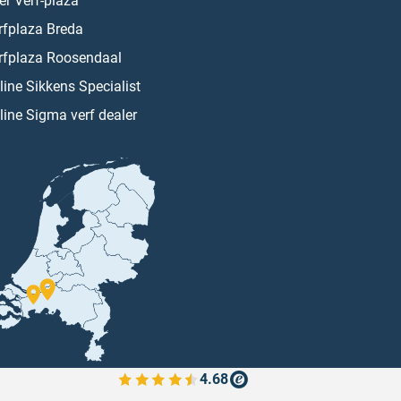
er Verf-plaza
rfplaza Breda
rfplaza Roosendaal
line Sikkens Specialist
line Sigma verf dealer
4.68
Bekijk de verfplaza beoordelingen