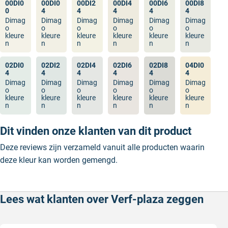
00DI0
00DI0
00DI2
00DI4
00DI6
00DI8
0
4
4
4
4
4
Dimag
Dimag
Dimag
Dimag
Dimag
Dimag
o
o
o
o
o
o
kleure
kleure
kleure
kleure
kleure
kleure
n
n
n
n
n
n
02DI0
02DI2
02DI4
02DI6
02DI8
04DI0
4
4
4
4
4
4
Dimag
Dimag
Dimag
Dimag
Dimag
Dimag
o
o
o
o
o
o
kleure
kleure
kleure
kleure
kleure
kleure
n
n
n
n
n
n
Dit vinden onze klanten van dit product
Deze reviews zijn verzameld vanuit alle producten waarin
deze kleur kan worden gemengd.
Lees wat klanten over Verf-plaza zeggen