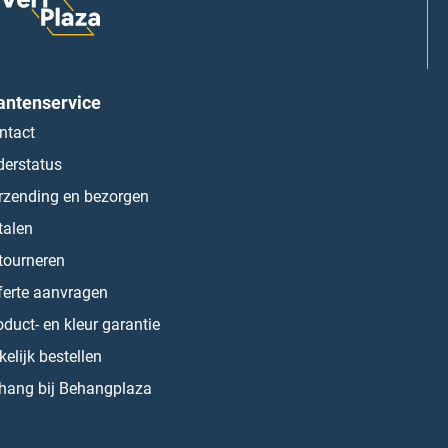
antenservice
ntact
derstatus
rzending en bezorgen
talen
tourneren
ferte aanvragen
oduct- en kleur garantie
kelijk bestellen
hang bij Behangplaza