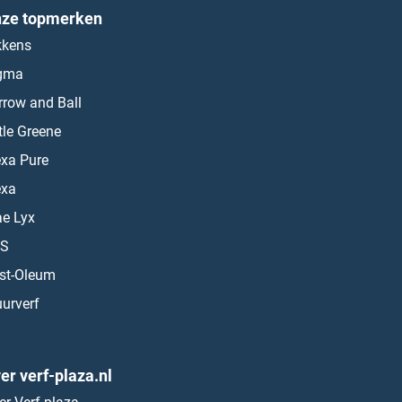
ze topmerken
kkens
gma
rrow and Ball
ttle Greene
exa Pure
exa
ae Lyx
S
st-Oleum
urverf
er verf-plaza.nl