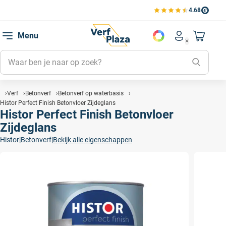
4.68
Bekijk de verfplaza beoord
Mijn be
Menu
Mijn pa
Account men
Naar mi
Mijn kl
Mijn g
Inlogge
Verf
Betonverf
Betonverf op waterbasis
Histor Perfect Finish Betonvloer Zijdeglans
Histor Perfect Finish Betonvloer
Zijdeglans
Histor
|
Betonverf
|
Bekijk alle eigenschappen