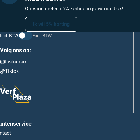
Ontvang meteen 5% korting in jouw mailbox!
Ik wil 5% korting
Incl. BTW
Excl. BTW
Volg ons op:
Instagram
Tiktok
antenservice
ntact