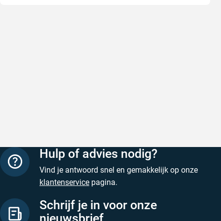
Snel en correct bezorgd
Prima ver
Snel en correct bezorgd
Prima ver
Geschreven door Heleen W. op 6 augustus 2026
Geschreven
Hulp of advies nodig?
Vind je antwoord snel en gemakkelijk op onze
klantenservice
pagina.
Schrijf je in voor onze
nieuwsbrief