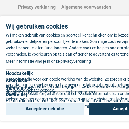
Privacy verklaring
Algemene voorwaarden
Wij gebruiken cookies
Wij maken gebruik van cookies en soortgelijke technieken om je bezo
gebruiksvriendelijker en persoonlijker te maken. Sommige cookies zij
website goed te laten functioneren. Andere cookies helpen ons om sta
verzamelen, je voorkeuren op te slaan of gerichte advertenties te tone
Meer informatie vind je in onze
privacyverklaring
Noodzakelijk
Deze zijn nodig voor een goede werking van de website. Ze zorgen er 
Analytisch
voor dat aan jou snel en correct de gewenste informatie wordt getoon
Statistische cookies helpen ons begrijpen hoe bezoekers de website g
Voorkeuren
dat je onze website bezoekt.
anoniem gegevens te verzamelen en te rapporteren.
Voorkeurscookies zorgen ervoor dat een website informatie kan onth
Marketing
invloed is op het gedrag en de vormgeving van de website, zoals de t
Hierdoor kunnen wij en adverteerders aan de hand van jouw surfged
voorkeur of de regio waar u woont.
gepersonaliseerde online advertenties en op maat gemaakte content 
Accepteer selectie
Accepte