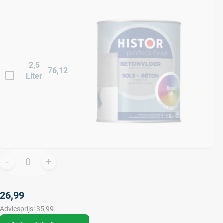
2,5
76,12
Liter
26,99
Adviesprijs:
35,99