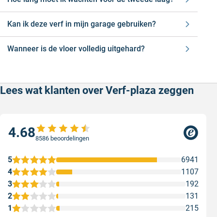
Stap 5:
Laat de eerste laag minimaal 6 uur drogen
Kan ik deze verf in mijn garage gebruiken?
voordat je de tweede laag aanbrengt.
Stap 6:
Houd er rekening mee dat de vloer pas na 4 weken
Wanneer is de vloer volledig uitgehard?
volledig is uitgehard.
Lees wat klanten over Verf-plaza zeggen
4.68
8586 beoordelingen
5
6941
4
1107
3
192
2
131
1
215