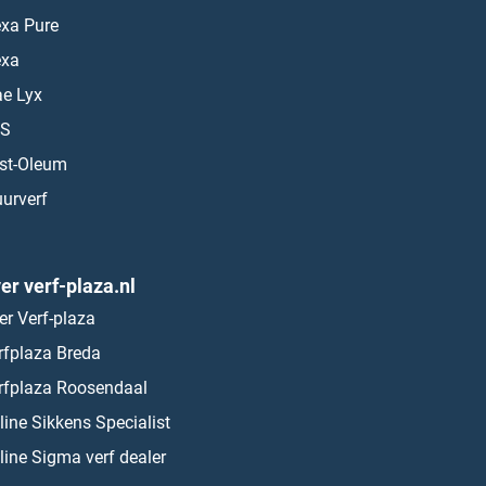
exa Pure
exa
ae Lyx
S
st-Oleum
urverf
er verf-plaza.nl
er Verf-plaza
rfplaza Breda
rfplaza Roosendaal
line Sikkens Specialist
line Sigma verf dealer