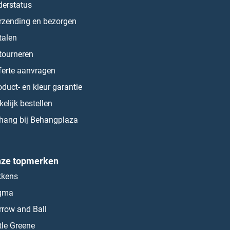
derstatus
rzending en bezorgen
talen
tourneren
ferte aanvragen
oduct- en kleur garantie
kelijk bestellen
hang bij Behangplaza
ze topmerken
kkens
gma
rrow and Ball
ttle Greene