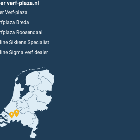
er verf-plaza.nl
er Verf-plaza
rfplaza Breda
rfplaza Roosendaal
line Sikkens Specialist
line Sigma verf dealer