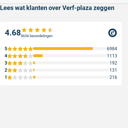
Lees wat klanten over Verf-plaza zeggen
4.68
8636 beoordelingen
5
6984
4
1113
3
192
2
131
1
216
Snelle levering
Met (grat
Snelle levering, prijzen zijn goed. En
Met (grati
duidelijke website
sterren zi
Geschreven door Henri d. op 8 augustus 2026
Geschreven