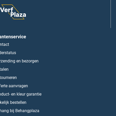
antenservice
ntact
derstatus
rzending en bezorgen
talen
tourneren
ferte aanvragen
oduct- en kleur garantie
kelijk bestellen
hang bij Behangplaza