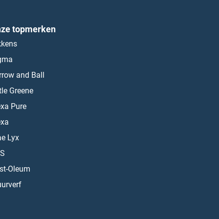
ze topmerken
kkens
gma
rrow and Ball
ttle Greene
exa Pure
exa
ae Lyx
S
st-Oleum
urverf