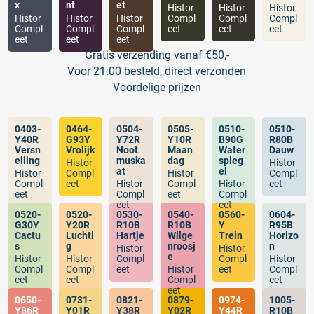
x
nt
et
Histor
Histor
Histor
Histor
Histor
Histor
Compl
Compl
Compl
Compl
Compl
Compl
eet
eet
eet
eet
eet
eet
Gratis verzending vanaf €50,-
Voor 21:00 besteld, direct verzonden
Voordelige prijzen
0403-
0464-
0504-
0505-
0510-
0510-
Y40R
G93Y
Y72R
Y10R
B90G
R80B
Versn
Vrolijk
Noot
Maan
Water
Dauw
elling
muska
dag
spieg
Histor
Histor
at
el
Histor
Compl
Histor
Compl
Compl
eet
Histor
Compl
Histor
eet
eet
Compl
eet
Compl
eet
eet
0520-
0520-
0530-
0540-
0560-
0604-
G30Y
Y20R
R10B
R10B
Y
R95B
Cactu
Luchti
Hartje
Wilge
Trein
Horizo
s
g
nroosj
n
Histor
Histor
e
Histor
Histor
Compl
Compl
Histor
Compl
Compl
eet
Histor
eet
Compl
eet
eet
Compl
eet
eet
0650-
0731-
0821-
0879-
0974-
1005-
Y86R
Y01R
Y38R
Y02R
Y44R
R10B