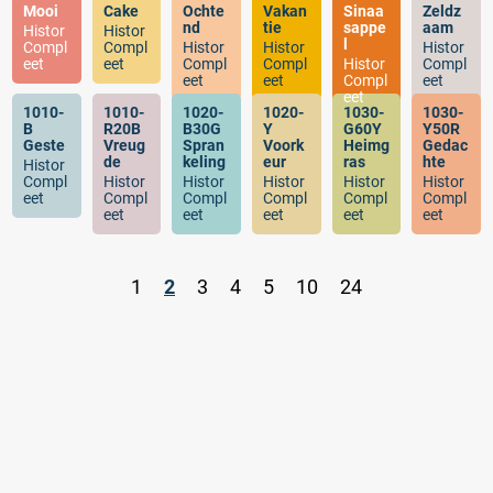
Mooi
Cake
Ochte
Vakan
Sinaa
Zeldz
nd
tie
sappe
aam
Histor
Histor
l
Compl
Compl
Histor
Histor
Histor
eet
eet
Compl
Compl
Histor
Compl
eet
eet
Compl
eet
eet
1010-
1010-
1020-
1020-
1030-
1030-
B
R20B
B30G
Y
G60Y
Y50R
Geste
Vreug
Spran
Voork
Heimg
Gedac
de
keling
eur
ras
hte
Histor
Compl
Histor
Histor
Histor
Histor
Histor
eet
Compl
Compl
Compl
Compl
Compl
eet
eet
eet
eet
eet
.
1
2
3
4
5
10
24
.