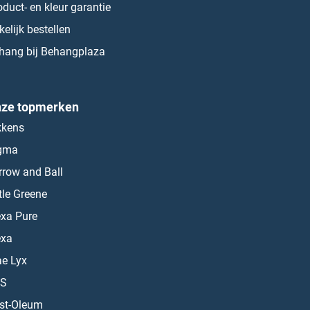
oduct- en kleur garantie
kelijk bestellen
hang bij Behangplaza
ze topmerken
kkens
gma
rrow and Ball
ttle Greene
exa Pure
exa
ae Lyx
S
st-Oleum