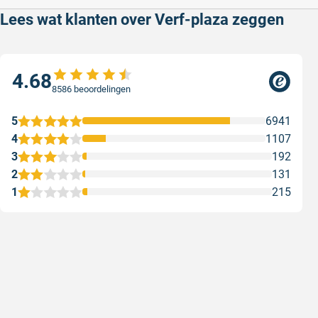
Lees wat klanten over Verf-plaza zeggen
4.68
8586 beoordelingen
5
6941
4
1107
3
192
2
131
1
215
Snel en correct bezorgd
Prima ver
Snel en correct bezorgd
Prima ver
Geschreven door Heleen W. op 6 augustus 2026
Geschreven