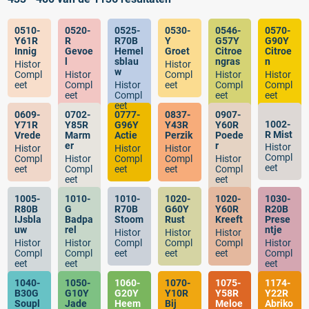
0510-
0520-
0525-
0530-
0546-
0570-
Y61R
R
R70B
Y
G57Y
G90Y
Innig
Gevoe
Hemel
Groet
Citroe
Citroe
l
sblau
ngras
n
Histor
Histor
w
Compl
Histor
Compl
Histor
Histor
eet
Compl
Histor
eet
Compl
Compl
eet
Compl
eet
eet
eet
0609-
0702-
0777-
0837-
0907-
1002-
Y71R
Y85R
G96Y
Y43R
Y60R
R Mist
Vrede
Marm
Actie
Perzik
Poede
er
r
Histor
Histor
Histor
Histor
Compl
Compl
Histor
Compl
Compl
Histor
eet
eet
Compl
eet
eet
Compl
eet
eet
1005-
1010-
1010-
1020-
1020-
1030-
R80B
G
R70B
G60Y
Y60R
R20B
IJsbla
Badpa
Stoom
Rust
Kreeft
Prese
uw
rel
ntje
Histor
Histor
Histor
Histor
Histor
Compl
Compl
Compl
Histor
Compl
Compl
eet
eet
eet
Compl
eet
eet
eet
1040-
1050-
1060-
1070-
1075-
1174-
B30G
G10Y
G20Y
Y10R
Y58R
Y22R
Soupl
Jade
Heem
Bij
Meloe
Abriko