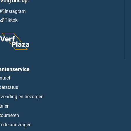
Volg ons op:
Instagram
Tiktok
antenservice
ntact
derstatus
rzending en bezorgen
talen
tourneren
ferte aanvragen