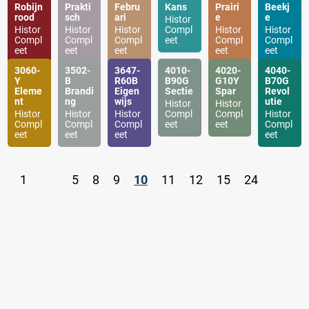
Robijn
Prakti
Febru
Kans
Prairi
Beekj
rood
sch
ari
e
e
Histor
Histor
Histor
Histor
Compl
Histor
Histor
Compl
Compl
Compl
eet
Compl
Compl
eet
eet
eet
eet
eet
3060-
3502-
3647-
4010-
4020-
4040-
Y
B
R60B
B90G
G10Y
B70G
Eleme
Brandi
Eigen
Sectie
Spar
Revol
nt
ng
wijs
utie
Histor
Histor
Histor
Histor
Histor
Compl
Compl
Histor
Compl
Compl
Compl
eet
eet
Compl
eet
eet
eet
eet
1
.
5
8
9
10
11
12
15
24
.