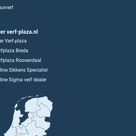
urverf
er verf-plaza.nl
er Verf-plaza
rfplaza Breda
rfplaza Roosendaal
line Sikkens Specialist
line Sigma verf dealer