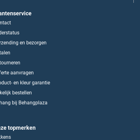
antenservice
ntact
derstatus
rzending en bezorgen
talen
tourneren
ferte aanvragen
oduct- en kleur garantie
kelijk bestellen
hang bij Behangplaza
ze topmerken
kkens