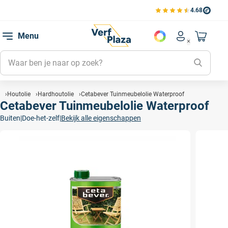
4.68
Bekijk de verfplaza beoord
Mijn be
Menu
Mijn pa
Account men
Naar mi
Mijn kl
Mijn g
Inlogge
Houtolie
Hardhoutolie
Cetabever Tuinmeubelolie Waterproof
Cetabever Tuinmeubelolie Waterproof
Buiten
|
Doe-het-zelf
|
Bekijk alle eigenschappen