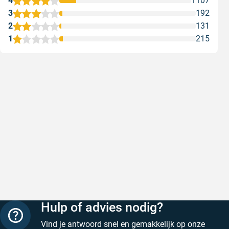
4
1107
3
192
2
131
1
215
Snel en correct bezorgd
Prima ver
Snel en correct bezorgd
Prima ver
Geschreven door Heleen W. op 6 augustus 2026
Geschreven
Hulp of advies nodig?
Vind je antwoord snel en gemakkelijk op onze