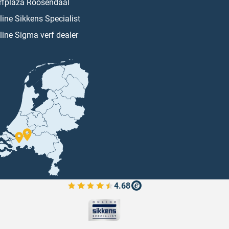
rfplaza Roosendaal
line Sikkens Specialist
line Sigma verf dealer
4.68
Bekijk de verfplaza beoordelingen