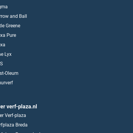
gma
rrow and Ball
ttle Greene
exa Pure
exa
ae Lyx
S
st-Oleum
urverf
er verf-plaza.nl
er Verf-plaza
rfplaza Breda