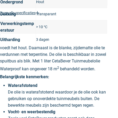
Ondergrond
Hout
Toon alle specificaties
Dekking
Transparant
Productomschrijving
Verwerkingstemp
> 10 °C
CetaBever Tuinmeubelolie Waterproof is een
eratuur
oplosmiddelhoudende olie die geschikt is voor
Uitharding
3 dagen
tuinmeubels buitenshuis. De olie is waterafstotend en
voedt het hout. Daarnaast is de blanke, zijdematte olie te
verdunnen met terpentine. De olie is beschikbaar in zowel
spuitbus als blik. Met 1 liter CetaBever Tuinmeubelolie
2
Waterproof kan ongeveer 18 m
behandeld worden.
Belangrijkste kenmerken:
Waterafstotend
De olie is waterafstotend waardoor je de olie ook kan
gebruiken op onoverdekte tuinmeubels buiten. De
bewerkte meubels zijn beschermd tegen regen.
Vocht- en weerbestendig