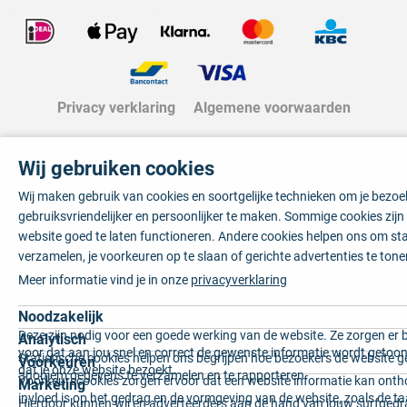
Privacy verklaring
Algemene voorwaarden
Wij gebruiken cookies
Wij maken gebruik van cookies en soortgelijke technieken om je bezo
gebruiksvriendelijker en persoonlijker te maken. Sommige cookies zij
website goed te laten functioneren. Andere cookies helpen ons om sta
verzamelen, je voorkeuren op te slaan of gerichte advertenties te tone
Meer informatie vind je in onze
privacyverklaring
Noodzakelijk
Deze zijn nodig voor een goede werking van de website. Ze zorgen er 
Analytisch
voor dat aan jou snel en correct de gewenste informatie wordt getoon
Statistische cookies helpen ons begrijpen hoe bezoekers de website g
Voorkeuren
dat je onze website bezoekt.
anoniem gegevens te verzamelen en te rapporteren.
Voorkeurscookies zorgen ervoor dat een website informatie kan onth
Marketing
invloed is op het gedrag en de vormgeving van de website, zoals de t
Hierdoor kunnen wij en adverteerders aan de hand van jouw surfged