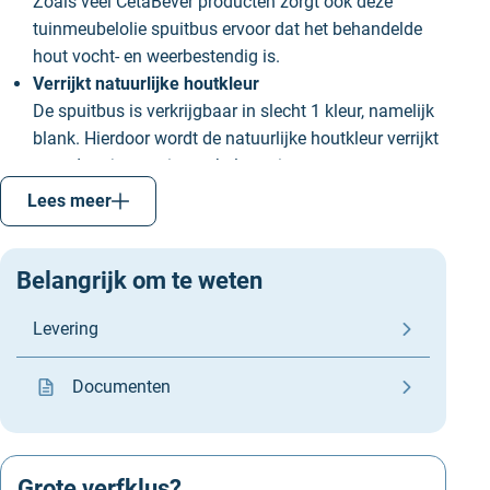
Zoals veel CetaBever producten zorgt ook deze
tuinmeubelolie spuitbus ervoor dat het behandelde
hout vocht- en weerbestendig is.
Verrijkt natuurlijke houtkleur
De spuitbus is verkrijgbaar in slecht 1 kleur, namelijk
blank. Hierdoor wordt de natuurlijke houtkleur verrijkt
waardoor jouw tuinmeubel mooier en meer
beschermd zijn na behandeling met dit product.
Lees meer
Beschermt 2x langer dan normale olie
CetaBever Tuinmeubelolie Waterproof beschermt het
hout 2x langer dan normale olie waardoor deze olie
Belangrijk om te weten
voor velen de eerste keus is. Na het gebruik van het
Levering
product zijn je tuinmeubels voor lange tijd
beschermd.
Documenten
Hoe breng je de Cetabever
Tuinmeubelolie Waterproof aan
Breng de olie aan met een
platte kwast
of een niet-
Grote verfklus?