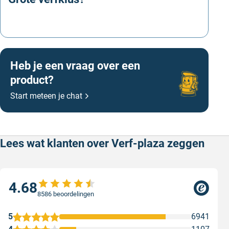
pluizende doek. Breng de eerste laag dun en gelijkmatig
Offerte aanvragen
aan en laat dit ongeveer 10 minuten intrekken. Verwijder
daarna de overtollige olie met een niet-pluizende doek.
Breng na 6 tot 12 uur een tweede laag aan op dezelfde
manier.
Heb je een vraag over een
Let op!
Om risico van zelfontbranding door broei te
product?
voorkomen, de gebruikte doeken uitgevouwen laten
Start meteen je chat
drogen en pas daarna afvoeren. Of uitspoelen in
zeephoudend water. Te dikke lagen olie drogen blijven
zacht / plakkerig en glimmen.
Lees wat klanten over Verf-plaza zeggen
4.68
8586 beoordelingen
5
6941