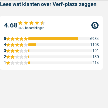
Lees wat klanten over Verf-plaza zeggen
4.68
8572 beoordelingen
5
6934
4
1103
3
191
2
130
1
214
Goede producten, snelle levering en
Goed ver
goede service
Goed verpa
Goede producten, snelle levering en goede
Geschreven
service
Geschreven door M. V. op 5 augustus 2026