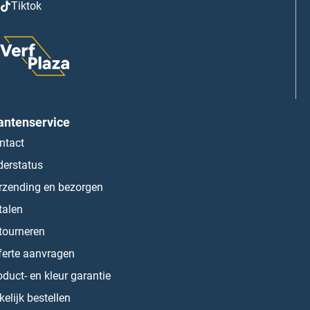
Tiktok
antenservice
ntact
derstatus
rzending en bezorgen
talen
tourneren
ferte aanvragen
oduct- en kleur garantie
kelijk bestellen