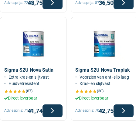
43,75
36,50
Adviesprijs:
72,50
Adviesprijs:
57,95
Sigma S2U Nova Satin
Sigma S2U Nova Traplak
Extra kras-en slijtvast
Voorzien van anti-slip laag
Huidvetresistent
Kras- en slijtvast
(87)
(30)
Direct leverbaar
Direct leverbaar
41,74
42,75
Adviesprijs:
71,50
Adviesprijs:
70,95