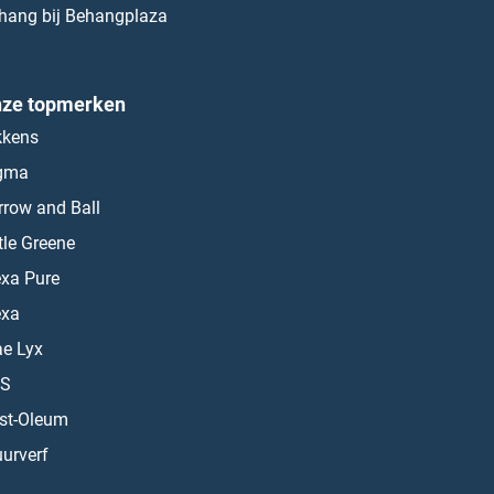
hang bij Behangplaza
ze topmerken
kkens
gma
rrow and Ball
ttle Greene
exa Pure
exa
ae Lyx
S
st-Oleum
urverf