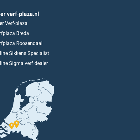
er verf-plaza.nl
er Verf-plaza
rfplaza Breda
rfplaza Roosendaal
line Sikkens Specialist
line Sigma verf dealer