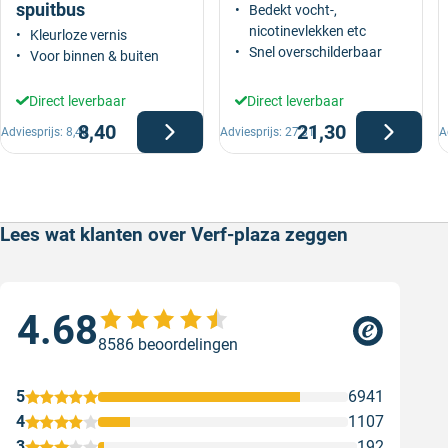
spuitbus
Bedekt vocht-,
nicotinevlekken etc
Kleurloze vernis
Snel overschilderbaar
Voor binnen & buiten
Direct leverbaar
Direct leverbaar
8,40
21,30
Adviesprijs:
8,40
Adviesprijs:
27,31
A
Lees wat klanten over Verf-plaza zeggen
4.68
Sne
8586 beoordelingen
Sne
Gesc
5
6941
4
1107
3
192