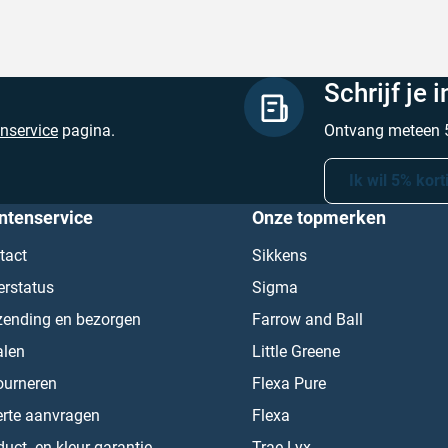
Schrijf je 
enservice
pagina.
Ontvang meteen 5
Ik wil 5% kort
ntenservice
Onze topmerken
tact
Sikkens
erstatus
Sigma
zending en bezorgen
Farrow and Ball
alen
Little Greene
ourneren
Flexa Pure
erte aanvragen
Flexa
uct- en kleur garantie
Trae Lyx