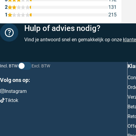
2
131
1
215
Hulp of advies nodig?
Vind je antwoord snel en gemakkelijk op onze
klant
Kla
Incl. BTW
Excl. BTW
Con
Volg ons op:
Ord
Instagram
Ver
Tiktok
Bet
Ret
Off
Prod