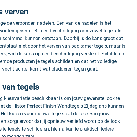
s verven
e de verbonden nadelen. Een van de nadelen is het
orden geverfd. Bij een beschadiging aan zowel tegel als
n schimmel kunnen ontstaan. Daarbij is de kans groot dat
 ontstaat niet door het verven van badkamer tegels, maar is
erk, wat de kans op een beschadiging verkleint. Schilderen
mde producten je tegels schildert en dat het volledige
er vocht achter komt wat bladderen tegen gaat.
n van tegels
ig kleurvariatie beschikbaar is om jouw gewenste look te
ant de
Histor Perfect Finish Wandtegels Zijdeglans
kunnen
 Het kiezen voor nieuwe tegels zal de look van jouw
n zorgt ervoor dat jij opnieuw verliefd wordt op de look
s
je tegels te schilderen, hierna kan je praktisch iedere
 te mengen zijn!