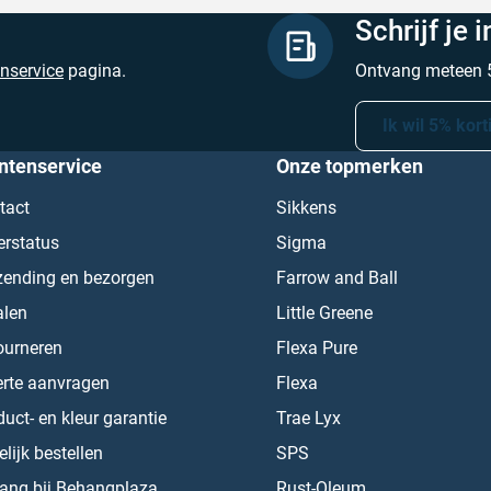
Schrijf je 
enservice
pagina.
Ontvang meteen 5
Ik wil 5% kort
ntenservice
Onze topmerken
tact
Sikkens
erstatus
Sigma
zending en bezorgen
Farrow and Ball
alen
Little Greene
ourneren
Flexa Pure
erte aanvragen
Flexa
uct- en kleur garantie
Trae Lyx
lijk bestellen
SPS
ang bij Behangplaza
Rust-Oleum