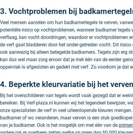
3. Vochtproblemen bij badkamertegel
Veel mensen aarzelen om hun badkamertegels te verven, vanweg
potentiële risico op vochtproblemen, wanneer badkamer tegels w
verflaag, kan vocht doordringen, waardoor er vochtproblemen e
de verf gaat bladderen door het onder-getreden vocht. Dit risico
ook aanwezig bij alleen betegelde badkamers. Tegels zijn erg st
kan dus wel maar zorg ervoor dat je met één van de eerder genoe
oppervlak is afgesloten en gedekt met verf. Zo voorkom je dat 
4. Beperkte kleurvariatie bij het verve
Bij het overschilderen van tegels wordt vaak gezegd dat er wein
bereiken. Bij Verf-plaza.nl kunnen wij het tegendeel bewijzen, w
onze specialisten de verf in veel uiteenlopende kleuren mengen.
badkamer of wc veranderen, maar verven is een stuk goedkoper e
van je badkamer. Ook is het mogelijk om met één van de
primer
andere lak er overheen zetten welke op meer dan 50.000 kleuren