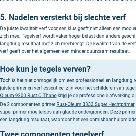
5. Nadelen versterkt bij slechte verf
De juiste kwaliteit verf voor een klus geeft niet alleen een mooi
zich mee. Tegelverf wordt vaker hoger belast dan andere gesch
langdurig resultaat met zich meebrengt. De kwaliteit van de ver
verf geeft over het algemeen een minder duurzaam resultaat.
Hoe kun je tegels verven?
Toch is het niet onmogelijk om een professioneel en langdurig re
juiste primer en verf essentieel zijn voor het schilderen van tege
Oleum 9200 Rust-O-Thane
krijg je de professionele afwerking die
De 2 componenten primer
Rust-Oleum
3333 Sup
er Hechtprimer
super primer moeiteloos aan gladde ondergronden. Deze primer 
een langdurig resultaat, waardoor het een onmisbaar hulpmiddel i
Twee componenten tegelverf