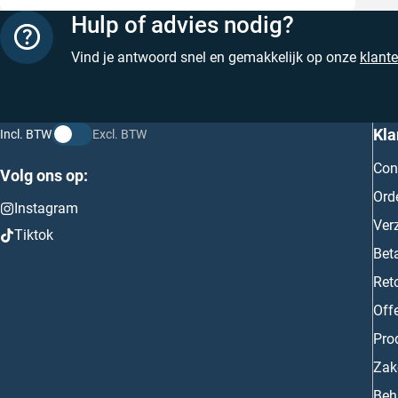
Hulp of advies nodig?
Vind je antwoord snel en gemakkelijk op onze
klant
Kla
Incl. BTW
Excl. BTW
Con
Volg ons op:
Ord
Instagram
Ver
Tiktok
Bet
Ret
Off
Prod
Zake
Beh