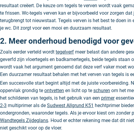
resultaat creëert. De keuze om tegels te verven wordt vaak gem
te frissen. Wc-tegels verven kan er bijvoorbeeld voor zorgen dat
terugbrengt tot nieuwstaat. Tegels verven is het best te doen in
je wc. Dit zorgt voor een mooi en duurzaam resultaat.
2. Meer onderhoud benodigd voor gev
Zoals eerder verteld wordt
tegelverf
meer belast dan andere gesc
geverfd zijn vloertegels en badkamertegels, beide tegels staan o
wordt vaak het argument genoemd dat deze verf vaker moet wo
Een duurzamer resultaat behalen met het verven van tegels is ee
Een succesvolle start begint altijd met de juiste voorbereiding. N
oppervlak grondig te
ontvetten
en licht op te
schuren
om het mees
het schilderen van tegels, is het gebruik van een
primer
essentiee
2-3
multiprimer als de
Sudwest Allgrund K51
hechtprimer bieden
ondergronden, waaronder tegels. Als je ervoor kiest om zonder 
Wandtegels Zijdeglans
. Houd er echter rekening mee dat dit niet
niet geschikt voor op de vloer.