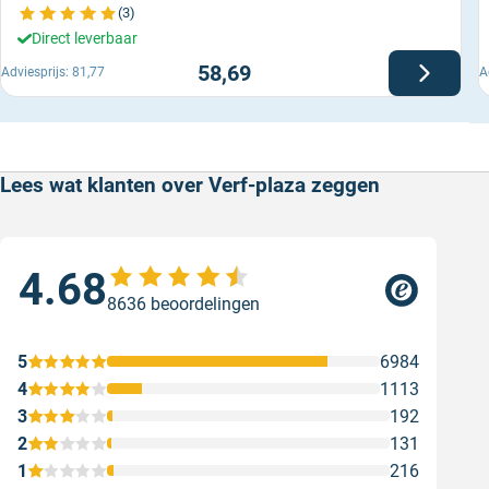
(3)
Direct leverbaar
58,69
Adviesprijs:
81,77
A
Lees wat klanten over Verf-plaza zeggen
4.68
Sne
8636 beoordelingen
Snel
web
5
6984
Gesc
4
1113
3
192
2
131
1
216