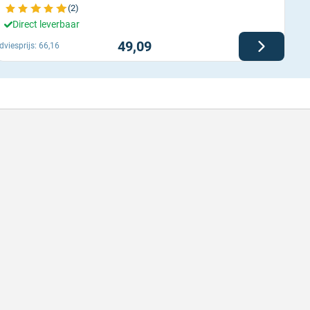
(2)
Direct leverbaar
49,09
dviesprijs:
66,16
lle levering
Met (gr
le levering, prijzen zijn goed. En duidelijke
Met (gra
site
zijn
hreven door Henri d. op 8 augustus 2026
Geschrev