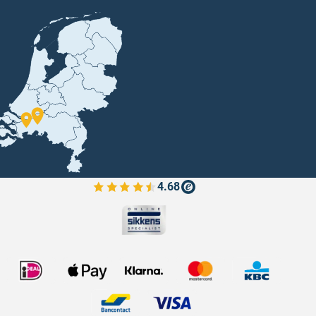
4.68
Bekijk de verfplaza beoordelingen