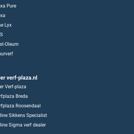
exa Pure
exa
ae Lyx
S
st-Oleum
urverf
er verf-plaza.nl
er Verf-plaza
rfplaza Breda
rfplaza Roosendaal
line Sikkens Specialist
line Sigma verf dealer