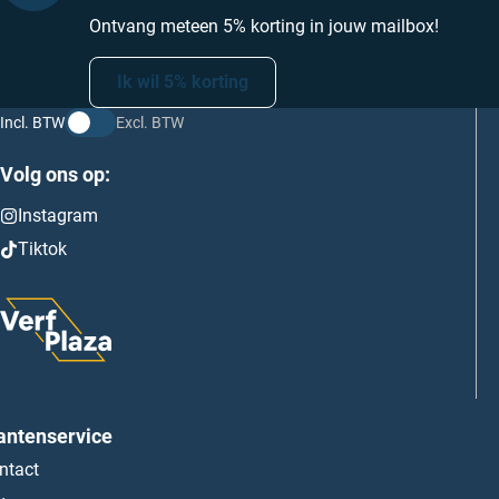
Ontvang meteen 5% korting in jouw mailbox!
Ik wil 5% korting
Incl. BTW
Excl. BTW
Volg ons op:
Instagram
Tiktok
antenservice
ntact