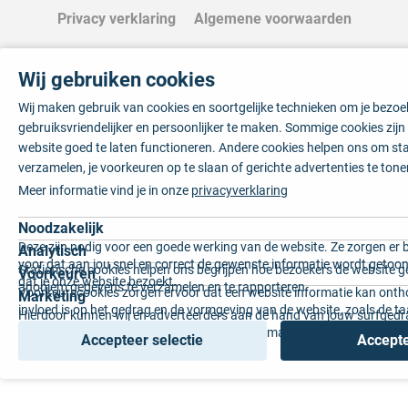
Privacy verklaring
Algemene voorwaarden
Wij gebruiken cookies
Wij maken gebruik van cookies en soortgelijke technieken om je bezo
gebruiksvriendelijker en persoonlijker te maken. Sommige cookies zij
website goed te laten functioneren. Andere cookies helpen ons om sta
verzamelen, je voorkeuren op te slaan of gerichte advertenties te tone
Meer informatie vind je in onze
privacyverklaring
Noodzakelijk
Deze zijn nodig voor een goede werking van de website. Ze zorgen er 
Analytisch
voor dat aan jou snel en correct de gewenste informatie wordt getoon
Statistische cookies helpen ons begrijpen hoe bezoekers de website g
Voorkeuren
dat je onze website bezoekt.
anoniem gegevens te verzamelen en te rapporteren.
Voorkeurscookies zorgen ervoor dat een website informatie kan onth
Marketing
invloed is op het gedrag en de vormgeving van de website, zoals de t
Hierdoor kunnen wij en adverteerders aan de hand van jouw surfged
voorkeur of de regio waar u woont.
gepersonaliseerde online advertenties en op maat gemaakte content 
Accepteer selectie
Accepte