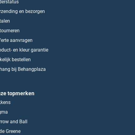
derstatus
rzending en bezorgen
talen
tourneren
ferte aanvragen
oduct- en kleur garantie
kelijk bestellen
hang bij Behangplaza
ze topmerken
kkens
gma
rrow and Ball
ttle Greene