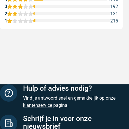
3
192
2
131
1
215
Snelle levering
Keurig
Snelle levering!
Goed verp
prijs
Geschreven door Nancy K. op 7 augustus 2026
Geschreve
Hulp of advies nodig?
Vind je antwoord snel en gemakkelijk op onze
klantenservice
pagina.
Schrijf je in voor onze
nieuwsbrief