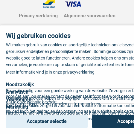
Privacy verklaring
Algemene voorwaarden
Wij gebruiken cookies
Wij maken gebruik van cookies en soortgelijke technieken om je bezo
gebruiksvriendelijker en persoonlijker te maken. Sommige cookies zij
website goed te laten functioneren. Andere cookies helpen ons om sta
verzamelen, je voorkeuren op te slaan of gerichte advertenties te tone
Meer informatie vind je in onze
privacyverklaring
Noodzakelijk
Deze zijn nodig voor een goede werking van de website. Ze zorgen er 
Analytisch
voor dat aan jou snel en correct de gewenste informatie wordt getoon
Statistische cookies helpen ons begrijpen hoe bezoekers de website g
Voorkeuren
dat je onze website bezoekt.
anoniem gegevens te verzamelen en te rapporteren.
Voorkeurscookies zorgen ervoor dat een website informatie kan onth
Marketing
invloed is op het gedrag en de vormgeving van de website, zoals de t
Hierdoor kunnen wij en adverteerders aan de hand van jouw surfged
voorkeur of de regio waar u woont.
gepersonaliseerde online advertenties en op maat gemaakte content 
Accepteer selectie
Accepte