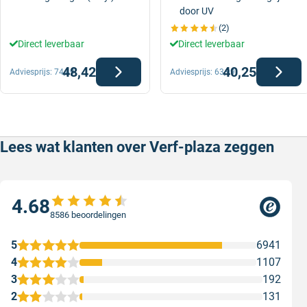
door UV
(2)
Direct leverbaar
Direct leverbaar
48,42
40,25
Adviesprijs:
74,49
Adviesprijs:
63,99
Lees wat klanten over Verf-plaza zeggen
4.68
8586 beoordelingen
5
6941
4
1107
3
192
2
131