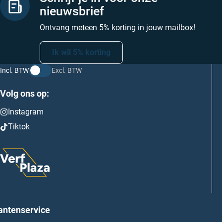
nieuwsbrief
Ontvang meteen 5% korting in jouw mailbox!
Ik wil 5% korting
Incl. BTW
Excl. BTW
Volg ons op:
Instagram
Tiktok
antenservice