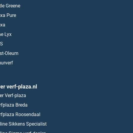
ttle Greene
exa Pure
exa
ae Lyx
S
st-Oleum
urverf
er verf-plaza.nl
er Verf-plaza
rfplaza Breda
rfplaza Roosendaal
line Sikkens Specialist