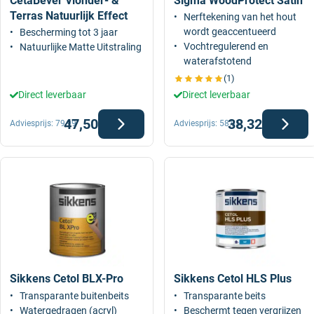
CetaBever Vlonder- &
Sigma WoodProtect Satin
Terras Natuurlijk Effect
Nerftekening van het hout
wordt geaccentueerd
Bescherming tot 3 jaar
Vochtregulerend en
Natuurlijke Matte Uitstraling
waterafstotend
(1)
Direct leverbaar
Direct leverbaar
47,50
38,32
Adviesprijs:
79,99
Adviesprijs:
58,95
Sikkens Cetol BLX-Pro
Sikkens Cetol HLS Plus
Transparante buitenbeits
Transparante beits
Watergedragen (acryl)
Beschermt tegen vergrijzen