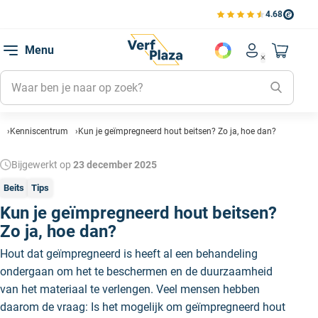
4.68
Bekijk de verfplaza beoord
Mijn be
Menu
Mijn pa
Account men
Naar mi
Mijn kl
Mijn g
Inlogge
Kenniscentrum
Kun je geïmpregneerd hout beitsen? Zo ja, hoe dan?
Bijgewerkt op
23 december 2025
Beits
Tips
Kun je geïmpregneerd hout beitsen?
Zo ja, hoe dan?
Hout dat geïmpregneerd is heeft al een behandeling
ondergaan om het te beschermen en de duurzaamheid
van het materiaal te verlengen. Veel mensen hebben
daarom de vraag: Is het mogelijk om geïmpregneerd hout