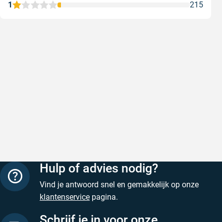
1
215
Snel en correct bezorgd
Prima ver
Snel en correct bezorgd
Prima ver
Geschreven door Heleen W. op 6 augustus 2026
Geschreven
Hulp of advies nodig?
Vind je antwoord snel en gemakkelijk op onze
klantenservice
pagina.
Schrijf je in voor onze