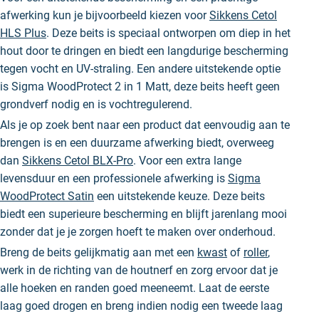
afwerking kun je bijvoorbeeld kiezen voor
Sikkens Cetol
HLS Plus
. Deze beits is speciaal ontworpen om diep in het
hout door te dringen en biedt een langdurige bescherming
tegen vocht en UV-straling. Een andere uitstekende optie
is Sigma WoodProtect 2 in 1 Matt, deze beits heeft geen
grondverf nodig en is vochtregulerend.
Als je op zoek bent naar een product dat eenvoudig aan te
brengen is en een duurzame afwerking biedt, overweeg
dan
Sikkens Cetol BLX-Pro
.
Voor een extra lange
levensduur en een professionele afwerking is
Sigma
WoodProtect Satin
een uitstekende keuze. Deze beits
biedt een superieure bescherming en blijft jarenlang mooi
zonder dat je je zorgen hoeft te maken over onderhoud.
Breng de beits gelijkmatig aan met een
kwast
of
roller
,
werk in de richting van de houtnerf en zorg ervoor dat je
alle hoeken en randen goed meeneemt. Laat de eerste
laag goed drogen en breng indien nodig een tweede laag