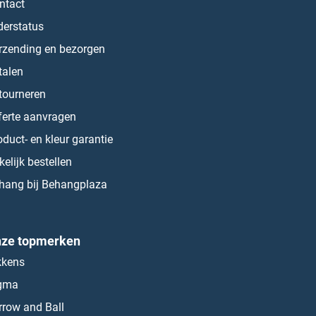
ntact
derstatus
rzending en bezorgen
talen
tourneren
ferte aanvragen
oduct- en kleur garantie
kelijk bestellen
hang bij Behangplaza
ze topmerken
kkens
gma
rrow and Ball