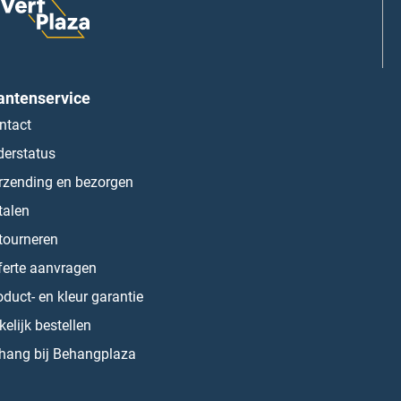
antenservice
ntact
derstatus
rzending en bezorgen
talen
tourneren
ferte aanvragen
oduct- en kleur garantie
kelijk bestellen
hang bij Behangplaza