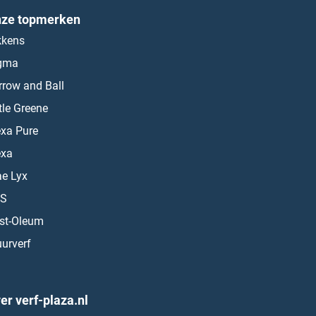
ze topmerken
kkens
gma
rrow and Ball
ttle Greene
exa Pure
exa
ae Lyx
S
st-Oleum
urverf
er verf-plaza.nl