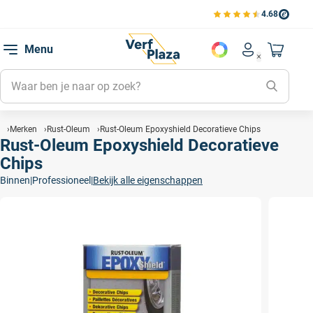
4.68
Bekijk de verfplaza beoord
Mijn be
Menu
Mijn pa
Account men
Naar mi
Mijn kl
Mijn g
Inlogge
Merken
Rust-Oleum
Rust-Oleum Epoxyshield Decoratieve Chips
Rust-Oleum Epoxyshield Decoratieve
Chips
Binnen
|
Professioneel
|
Bekijk alle eigenschappen