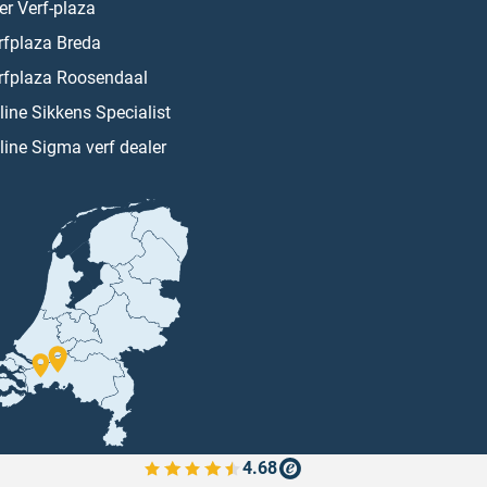
er Verf-plaza
rfplaza Breda
rfplaza Roosendaal
line Sikkens Specialist
line Sigma verf dealer
4.68
Bekijk de verfplaza beoordelingen