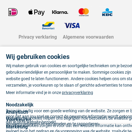
Privacy verklaring
Algemene voorwaarden
Wij gebruiken cookies
Wij maken gebruik van cookies en soortgelijke technieken om je bezo
gebruiksvriendelijker en persoonlijker te maken. Sommige cookies zij
website goed te laten functioneren. Andere cookies helpen ons om sta
verzamelen, je voorkeuren op te slaan of gerichte advertenties te tone
Meer informatie vind je in onze
privacyverklaring
Noodzakelijk
Deze zijn nodig voor een goede werking van de website. Ze zorgen er 
Analytisch
voor dat aan jou snel en correct de gewenste informatie wordt getoon
Statistische cookies helpen ons begrijpen hoe bezoekers de website g
Voorkeuren
dat je onze website bezoekt.
anoniem gegevens te verzamelen en te rapporteren.
Voorkeurscookies zorgen ervoor dat een website informatie kan onth
Marketing
invloed is op het gedrag en de vormgeving van de website, zoals de t