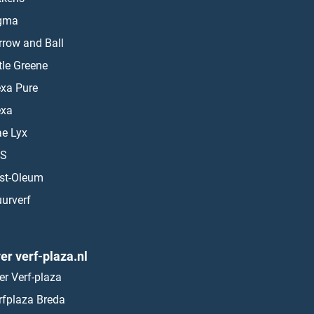
gma
rrow and Ball
ttle Greene
exa Pure
exa
ae Lyx
S
st-Oleum
urverf
er verf-plaza.nl
er Verf-plaza
rfplaza Breda