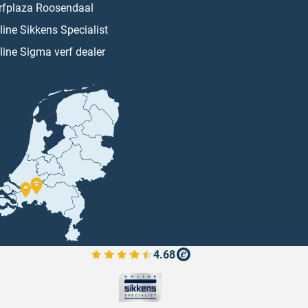
rfplaza Roosendaal
line Sikkens Specialist
line Sigma verf dealer
4.68
Bekijk de verfplaza beoordelingen