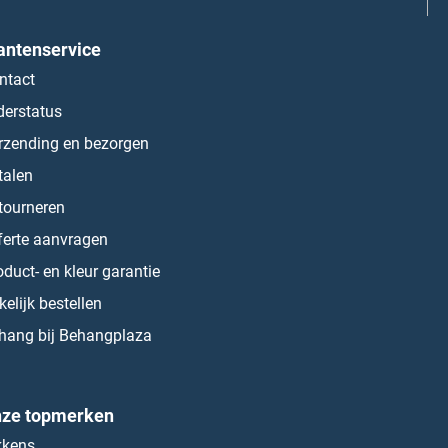
antenservice
ntact
derstatus
rzending en bezorgen
talen
tourneren
ferte aanvragen
oduct- en kleur garantie
kelijk bestellen
hang bij Behangplaza
ze topmerken
kkens