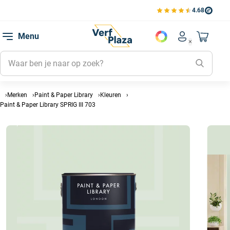
4.68
Bekijk de verfplaza beoord
Mijn be
Menu
Mijn pa
Account men
Naar mi
Mijn kl
Mijn g
Inlogge
Merken
Paint & Paper Library
Kleuren
Paint & Paper Library SPRIG III 703