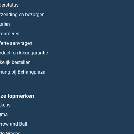
derstatus
rzending en bezorgen
talen
tourneren
ferte aanvragen
oduct- en kleur garantie
kelijk bestellen
hang bij Behangplaza
ze topmerken
kkens
gma
rrow and Ball
ttle Greene