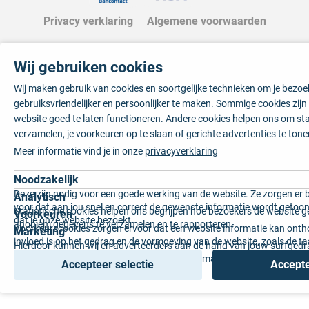
Privacy verklaring
Algemene voorwaarden
Wij gebruiken cookies
Wij maken gebruik van cookies en soortgelijke technieken om je bezo
gebruiksvriendelijker en persoonlijker te maken. Sommige cookies zij
website goed te laten functioneren. Andere cookies helpen ons om sta
verzamelen, je voorkeuren op te slaan of gerichte advertenties te tone
Meer informatie vind je in onze
privacyverklaring
Noodzakelijk
Deze zijn nodig voor een goede werking van de website. Ze zorgen er 
Analytisch
voor dat aan jou snel en correct de gewenste informatie wordt getoon
Statistische cookies helpen ons begrijpen hoe bezoekers de website g
Voorkeuren
dat je onze website bezoekt.
anoniem gegevens te verzamelen en te rapporteren.
Voorkeurscookies zorgen ervoor dat een website informatie kan onth
Marketing
invloed is op het gedrag en de vormgeving van de website, zoals de t
Hierdoor kunnen wij en adverteerders aan de hand van jouw surfged
voorkeur of de regio waar u woont.
gepersonaliseerde online advertenties en op maat gemaakte content 
Accepteer selectie
Accepte