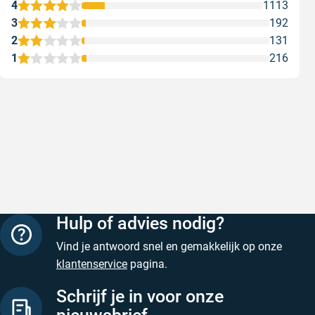
4
1113
3
192
2
131
1
216
Snelle levering
Met (grat
Snelle levering, prijzen zijn goed. En
Met (grati
duidelijke website
sterren zi
Geschreven door Henri d. op 8 augustus 2026
Geschreven
Hulp of advies nodig?
Vind je antwoord snel en gemakkelijk op onze
klantenservice
pagina.
Schrijf je in voor onze