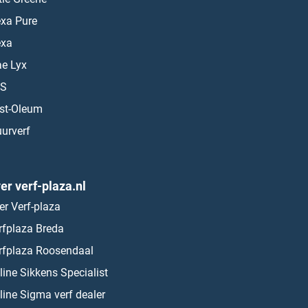
exa Pure
exa
ae Lyx
S
st-Oleum
urverf
er verf-plaza.nl
er Verf-plaza
rfplaza Breda
rfplaza Roosendaal
line Sikkens Specialist
line Sigma verf dealer