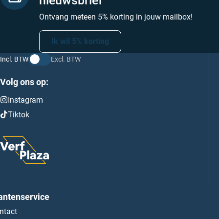
nieuwsbrief
Ontvang meteen 5% korting in jouw mailbox!
Ik wil 5% korting
Incl. BTW
Excl. BTW
Volg ons op:
Instagram
Tiktok
antenservice
ntact