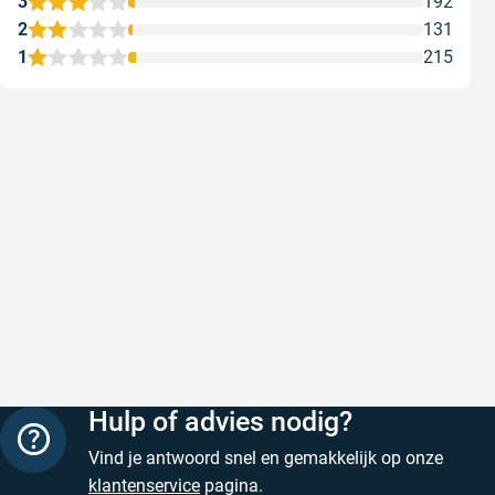
3
192
2
131
1
215
Snel en correct bezorgd
Prima ver
Snel en correct bezorgd
Prima ver
Geschreven door Heleen W. op 6 augustus 2026
Geschreven
Hulp of advies nodig?
Vind je antwoord snel en gemakkelijk op onze
klantenservice
pagina.