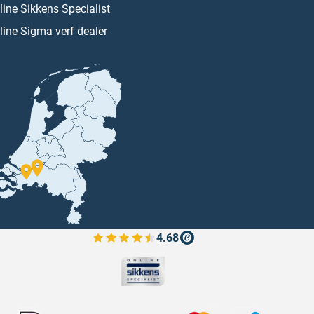
line Sikkens Specialist
line Sigma verf dealer
4.68
Bekijk de verfplaza beoordelingen