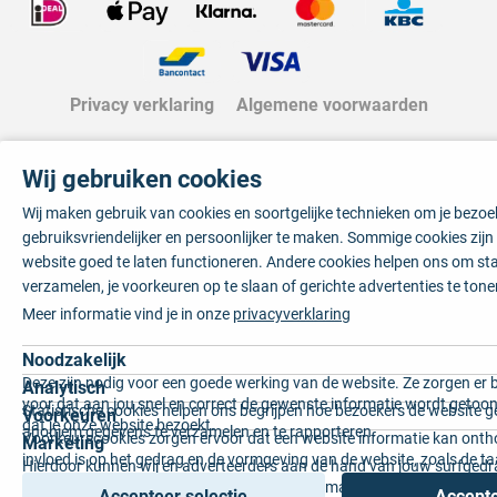
Privacy verklaring
Algemene voorwaarden
Wij gebruiken cookies
Wij maken gebruik van cookies en soortgelijke technieken om je bezo
gebruiksvriendelijker en persoonlijker te maken. Sommige cookies zij
website goed te laten functioneren. Andere cookies helpen ons om sta
verzamelen, je voorkeuren op te slaan of gerichte advertenties te tone
Meer informatie vind je in onze
privacyverklaring
Noodzakelijk
Deze zijn nodig voor een goede werking van de website. Ze zorgen er 
Analytisch
voor dat aan jou snel en correct de gewenste informatie wordt getoon
Statistische cookies helpen ons begrijpen hoe bezoekers de website g
Voorkeuren
dat je onze website bezoekt.
anoniem gegevens te verzamelen en te rapporteren.
Voorkeurscookies zorgen ervoor dat een website informatie kan onth
Marketing
invloed is op het gedrag en de vormgeving van de website, zoals de t
Hierdoor kunnen wij en adverteerders aan de hand van jouw surfged
voorkeur of de regio waar u woont.
gepersonaliseerde online advertenties en op maat gemaakte content 
Accepteer selectie
Accepte