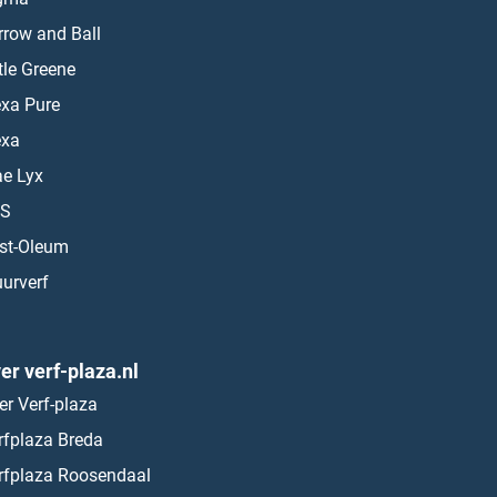
rrow and Ball
ttle Greene
exa Pure
exa
ae Lyx
S
st-Oleum
urverf
er verf-plaza.nl
er Verf-plaza
rfplaza Breda
rfplaza Roosendaal