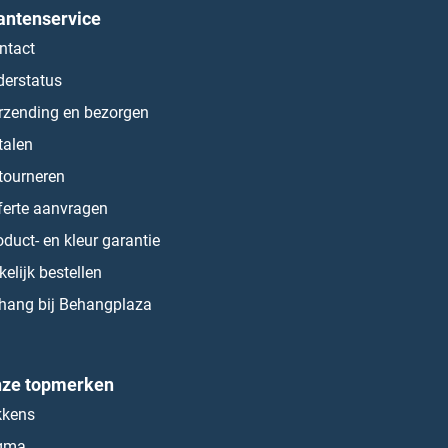
antenservice
ntact
derstatus
rzending en bezorgen
talen
tourneren
ferte aanvragen
oduct- en kleur garantie
kelijk bestellen
hang bij Behangplaza
ze topmerken
kkens
gma