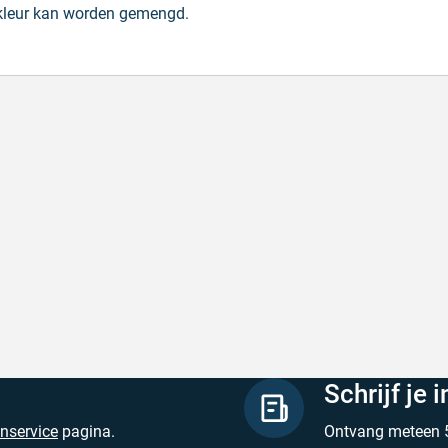
 kleur kan worden gemengd.
lle levering
Met (gr
le levering, prijzen zijn goed. En duidelijke
Met (gra
site
zijn
hreven door Henri d. op 8 augustus 2026
Geschrev
Schrijf je 
enservice
pagina.
Ontvang meteen 5