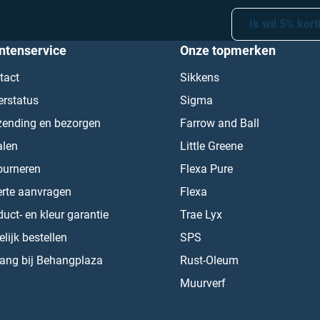
Ik wil 5% kort
ntenservice
Onze topmerken
tact
Sikkens
erstatus
Sigma
zending en bezorgen
Farrow and Ball
alen
Little Greene
ourneren
Flexa Pure
erte aanvragen
Flexa
uct- en kleur garantie
Trae Lyx
lijk bestellen
SPS
ang bij Behangplaza
Rust-Oleum
Muurverf