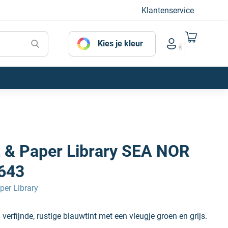
Klantenservice
Naar mijn
Kies je kleur
Account menu
t & Paper Library SEA NOR
643
per Library
erfijnde, rustige blauwtint met een vleugje groen en grijs.