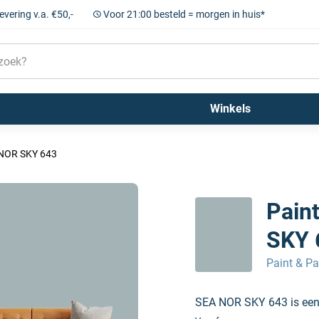
levering v.a. €50,-
Voor 21:00 besteld = morgen in huis*
Sigma
Farrow and Ball
Kleuren
Winkels
 NOR SKY 643
Pain
SKY 
Paint & Pa
SEA NOR SKY 643 is een v