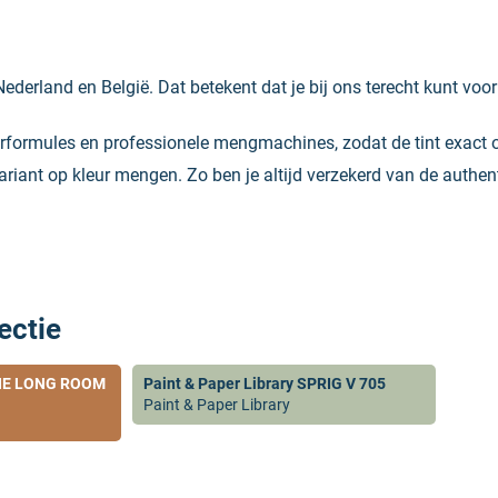
Nederland en België. Dat betekent dat je bij ons terecht kunt voo
eurformules en professionele mengmachines, zodat de tint exact 
variant op kleur mengen. Zo ben je altijd verzekerd van de authent
ectie
 THE LONG ROOM
Paint & Paper Library SPRIG V 705
Paint & Paper Library