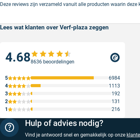
Deze reviews zijn verzameld vanuit alle producten waarin deze
Lees wat klanten over Verf-plaza zeggen
4.68
Sne
8636 beoordelingen
Snel
web
5
6984
Gesc
4
1113
3
192
2
131
1
216
Hulp of advies nodig?
Vind je antwoord snel en gemakkelijk op onze
klant