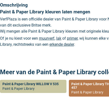
Omschrijving
Paint & Paper Library kleuren laten mengen
VerfPlaza is een officiële dealer van Paint & Paper Library voor 
van dit exclusieve Britse merk.
Wij mengen alle Paint & Paper Library kleuren met originele kl
Of je nu kiest voor een
muurverf
,
lak
of
primer
, wij kunnen elke 
Library, rechtstreeks van een
erkende dealer
.
Meer van de Paint & Paper Library coll
Paint & Paper Library WILLOW V 535
Paint & Paper Library
457
Paint & Paper Library
Paint & Paper Library