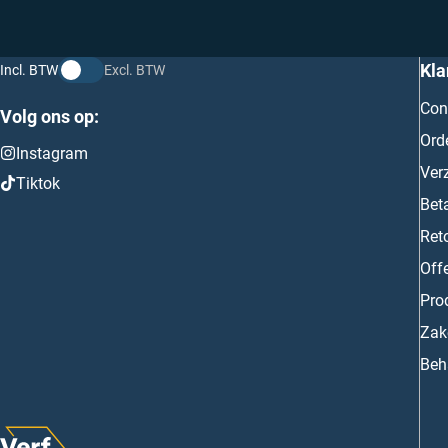
Kla
Incl. BTW
Excl. BTW
Con
Volg ons op:
Ord
Instagram
Ver
Tiktok
Bet
Ret
Off
Prod
Zake
Beh