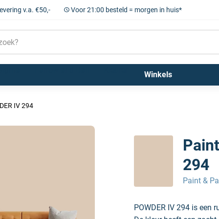
levering v.a. €50,-
Voor 21:00 besteld = morgen in huis*
Sigma
Farrow and Ball
Kleuren
Winkels
WDER IV 294
Pain
294
Paint & Pa
POWDER IV 294 is een rus