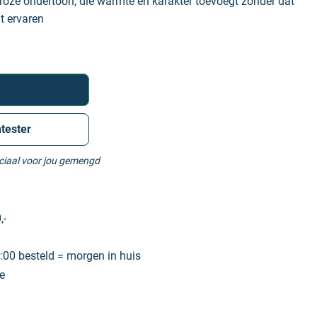
 roze ondertoon, die warmte en karakter toevoegt zonder dat
dt ervaren
tester
eciaal voor jou gemengd
,-
00 besteld = morgen in huis
e