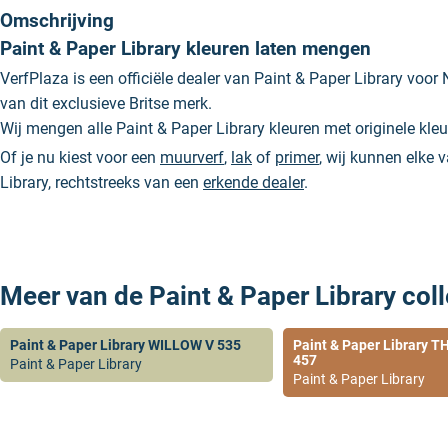
Omschrijving
Paint & Paper Library kleuren laten mengen
VerfPlaza is een officiële dealer van Paint & Paper Library voor 
van dit exclusieve Britse merk.
Wij mengen alle Paint & Paper Library kleuren met originele kl
Of je nu kiest voor een
muurverf
,
lak
of
primer
, wij kunnen elke 
Library, rechtstreeks van een
erkende dealer
.
Meer van de Paint & Paper Library coll
Paint & Paper Library WILLOW V 535
Paint & Paper Library
457
Paint & Paper Library
Paint & Paper Library