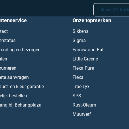
Ik wil 5% kort
ntenservice
Onze topmerken
tact
Sikkens
erstatus
Sigma
zending en bezorgen
Farrow and Ball
alen
Little Greene
ourneren
Flexa Pure
erte aanvragen
Flexa
uct- en kleur garantie
Trae Lyx
lijk bestellen
SPS
ang bij Behangplaza
Rust-Oleum
Muurverf