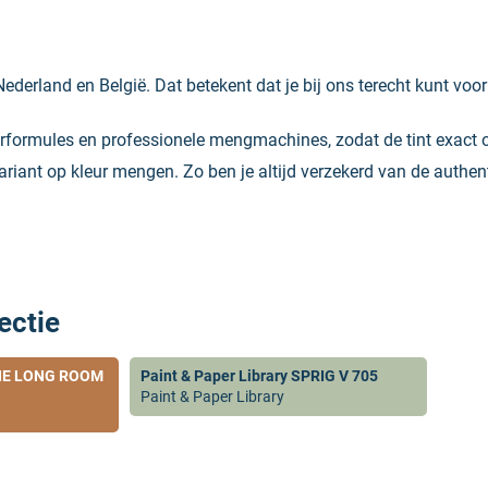
Nederland en België. Dat betekent dat je bij ons terecht kunt voo
eurformules en professionele mengmachines, zodat de tint exact 
variant op kleur mengen. Zo ben je altijd verzekerd van de authent
ectie
 THE LONG ROOM
Paint & Paper Library SPRIG V 705
Paint & Paper Library