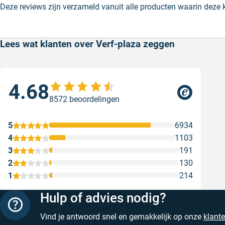
Deze reviews zijn verzameld vanuit alle producten waarin deze
Lees wat klanten over Verf-plaza zeggen
4.68
Goe
8572 beoordelingen
ser
Goe
5
6934
Gesc
4
1103
3
191
2
130
1
214
Hulp of advies nodig?
Vind je antwoord snel en gemakkelijk op onze
klant