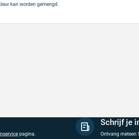
 kleur kan worden gemengd.
de producten, snelle levering en goede
Goed v
vice
Goed ver
de producten, snelle levering en goede service
Geschrev
hreven door M. V. op 5 augustus 2026
Schrijf je 
enservice
pagina.
Ontvang meteen 5