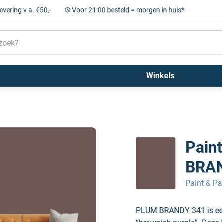
levering v.a. €50,-
Voor 21:00 besteld = morgen in huis*
Sigma
Farrow and Ball
Kleuren
Winkels
UM BRANDY 341
Pain
BRA
Paint & Pa
PLUM BRANDY 341 is een 