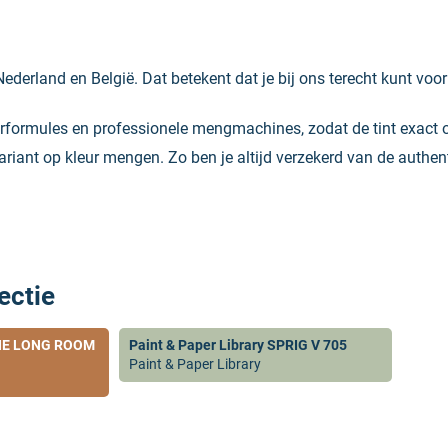
Nederland en België. Dat betekent dat je bij ons terecht kunt voo
eurformules en professionele mengmachines, zodat de tint exact 
variant op kleur mengen. Zo ben je altijd verzekerd van de authent
ectie
 THE LONG ROOM
Paint & Paper Library SPRIG V 705
Paint & Paper Library