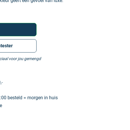
kleur geeft een gevoel van luxe.
tester
eciaal voor jou gemengd
,-
00 besteld = morgen in huis
e