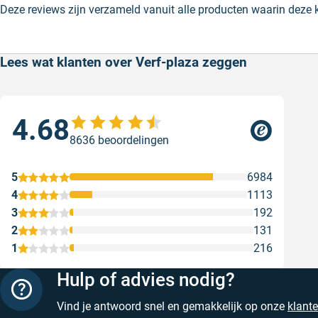
Deze reviews zijn verzameld vanuit alle producten waarin deze
Lees wat klanten over Verf-plaza zeggen
4.68
Sne
8636 beoordelingen
Snel
web
5
6984
Gesc
4
1113
3
192
2
131
1
216
Hulp of advies nodig?
Vind je antwoord snel en gemakkelijk op onze
klant