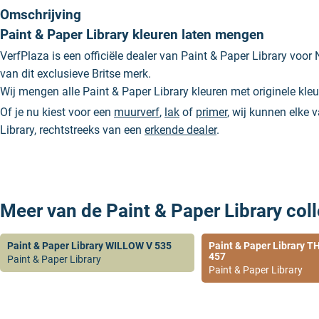
Omschrijving
Paint & Paper Library kleuren laten mengen
VerfPlaza is een officiële dealer van Paint & Paper Library voor 
van dit exclusieve Britse merk.
Wij mengen alle Paint & Paper Library kleuren met originele kl
Of je nu kiest voor een
muurverf
,
lak
of
primer
, wij kunnen elke 
Library, rechtstreeks van een
erkende dealer
.
Meer van de Paint & Paper Library coll
Paint & Paper Library WILLOW V 535
Paint & Paper Library
457
Paint & Paper Library
Paint & Paper Library