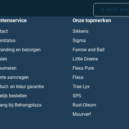
Ik wil 5% kort
ntenservice
Onze topmerken
tact
Sikkens
erstatus
Sigma
zending en bezorgen
Farrow and Ball
alen
Little Greene
ourneren
Flexa Pure
erte aanvragen
Flexa
uct- en kleur garantie
Trae Lyx
lijk bestellen
SPS
ang bij Behangplaza
Rust-Oleum
Muurverf