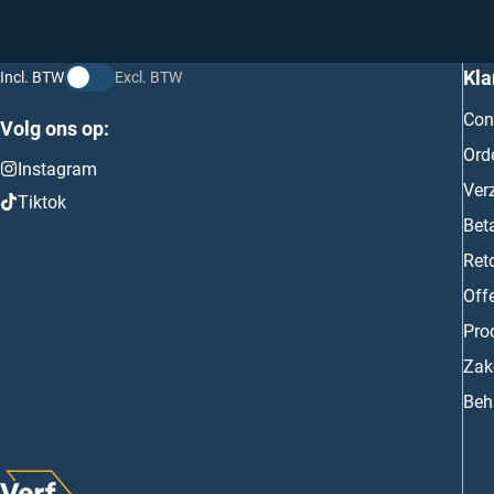
Kla
Incl. BTW
Excl. BTW
Con
Volg ons op:
Ord
Instagram
Ver
Tiktok
Bet
Ret
Off
Prod
Zake
Beh