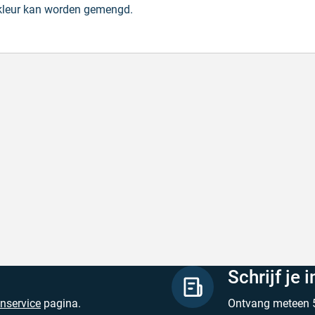
 kleur kan worden gemengd.
lle levering
Met (gr
le levering, prijzen zijn goed. En duidelijke
Met (gra
site
zijn
hreven door Henri d. op 8 augustus 2026
Geschrev
Schrijf je 
enservice
pagina.
Ontvang meteen 5