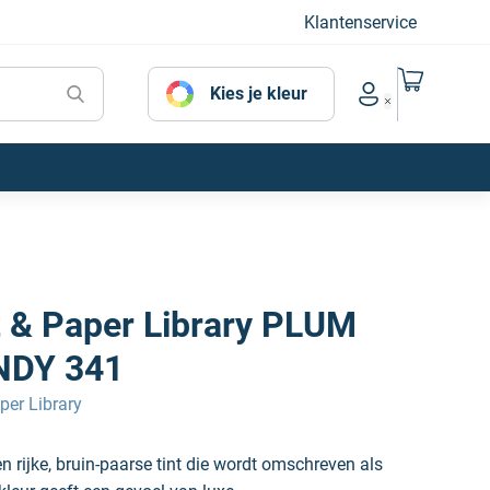
Klantenservice
Naar mijn
Kies je kleur
Account menu
t & Paper Library PLUM
NDY 341
per Library
rijke, bruin-paarse tint die wordt omschreven als