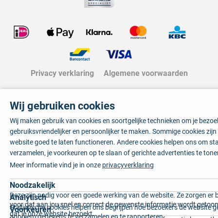
Privacy verklaring
Algemene voorwaarden
Wij gebruiken cookies
Wij maken gebruik van cookies en soortgelijke technieken om je bezo
gebruiksvriendelijker en persoonlijker te maken. Sommige cookies zij
website goed te laten functioneren. Andere cookies helpen ons om sta
verzamelen, je voorkeuren op te slaan of gerichte advertenties te tone
Meer informatie vind je in onze
privacyverklaring
Noodzakelijk
Deze zijn nodig voor een goede werking van de website. Ze zorgen er 
Analytisch
voor dat aan jou snel en correct de gewenste informatie wordt getoon
Statistische cookies helpen ons begrijpen hoe bezoekers de website g
Voorkeuren
dat je onze website bezoekt.
anoniem gegevens te verzamelen en te rapporteren.