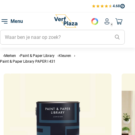
4.68
Bekijk de verfplaza beoord
Mijn be
Menu
Mijn pa
Account men
Naar mi
Mijn kl
Mijn g
Inlogge
Merken
Paint & Paper Library
Kleuren
Paint & Paper Library PAPER I 431