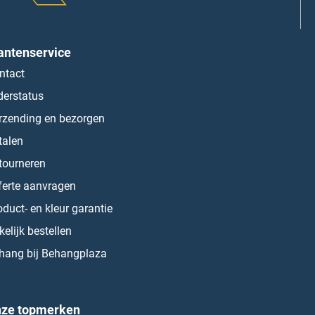
antenservice
ntact
derstatus
rzending en bezorgen
talen
tourneren
ferte aanvragen
oduct- en kleur garantie
kelijk bestellen
hang bij Behangplaza
ze topmerken