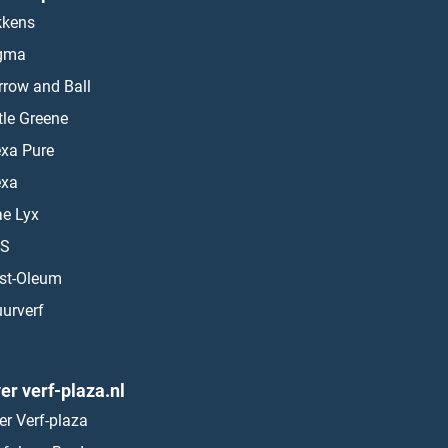
kkens
gma
rrow and Ball
ttle Greene
exa Pure
exa
ae Lyx
S
st-Oleum
urverf
er verf-plaza.nl
er Verf-plaza