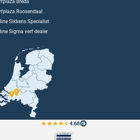
rfplaza Breda
rfplaza Roosendaal
line Sikkens Specialist
line Sigma verf dealer
4.68
Bekijk de verfplaza beoordelingen