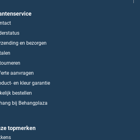
antenservice
ntact
derstatus
rzending en bezorgen
talen
tourneren
ferte aanvragen
oduct- en kleur garantie
kelijk bestellen
hang bij Behangplaza
ze topmerken
kkens