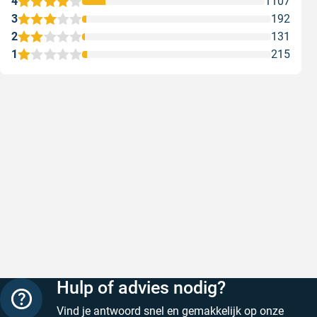
4
1107
3
192
2
131
1
215
Snel en correct bezorgd
Prima ver
Snel en correct bezorgd
Prima ver
Geschreven door Heleen W. op 6 augustus 2026
Geschreven
Hulp of advies nodig?
Vind je antwoord snel en gemakkelijk op onze