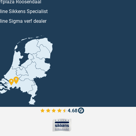
rfplaza Roosendaal
line Sikkens Specialist
line Sigma verf dealer
4.68
Bekijk de verfplaza beoordelingen