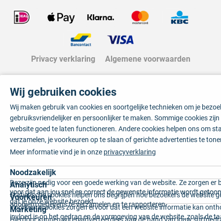
Privacy verklaring
Algemene voorwaarden
Wij gebruiken cookies
Wij maken gebruik van cookies en soortgelijke technieken om je bezo
gebruiksvriendelijker en persoonlijker te maken. Sommige cookies zij
website goed te laten functioneren. Andere cookies helpen ons om sta
verzamelen, je voorkeuren op te slaan of gerichte advertenties te tone
Meer informatie vind je in onze
privacyverklaring
Noodzakelijk
Deze zijn nodig voor een goede werking van de website. Ze zorgen er 
Analytisch
voor dat aan jou snel en correct de gewenste informatie wordt getoon
Statistische cookies helpen ons begrijpen hoe bezoekers de website g
Voorkeuren
dat je onze website bezoekt.
anoniem gegevens te verzamelen en te rapporteren.
Voorkeurscookies zorgen ervoor dat een website informatie kan onth
Marketing
invloed is op het gedrag en de vormgeving van de website, zoals de t
Hierdoor kunnen wij en adverteerders aan de hand van jouw surfged