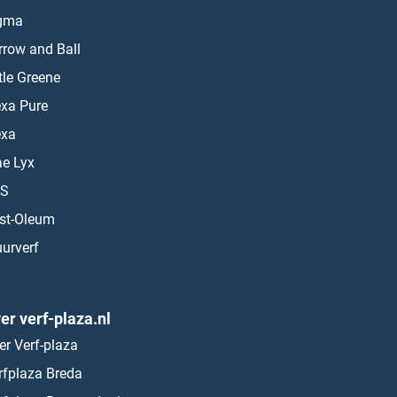
gma
rrow and Ball
ttle Greene
exa Pure
exa
ae Lyx
S
st-Oleum
urverf
er verf-plaza.nl
er Verf-plaza
rfplaza Breda