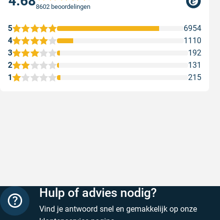
4.68
8602 beoordelingen
5
6954
4
1110
3
192
2
131
1
215
Snelle levering
Keurig
Snelle levering!
Goed verp
prijs
Geschreven door Nancy K. op 7 augustus 2026
Geschreve
Hulp of advies nodig?
Vind je antwoord snel en gemakkelijk op onze