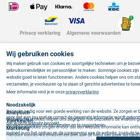
1
Privacy verklaring
Algemene voorwaarden
Wij gebruiken cookies
Wij maken gebruik van cookies en soortgelijke technieken om je bezo
gebruiksvriendelijker en persoonlijker te maken. Sommige cookies zij
website goed te laten functioneren. Andere cookies helpen ons om sta
verzamelen, je voorkeuren op te slaan of gerichte advertenties te tone
Meer informatie vind je in onze
privacyverklaring
Noodzakelijk
Deze zijn nodig voor een goede werking van de website. Ze zorgen er 
Analytisch
voor dat aan jou snel en correct de gewenste informatie wordt getoon
Statistische cookies helpen ons begrijpen hoe bezoekers de website g
Voorkeuren
dat je onze website bezoekt.
anoniem gegevens te verzamelen en te rapporteren.
Voorkeurscookies zorgen ervoor dat een website informatie kan onth
Marketing
invloed is op het gedrag en de vormgeving van de website, zoals de t
Hierdoor kunnen wij en adverteerders aan de hand van jouw surfged
voorkeur of de regio waar u woont.