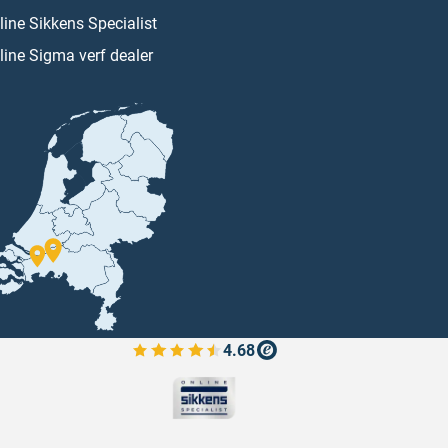
line Sikkens Specialist
line Sigma verf dealer
4.68
Bekijk de verfplaza beoordelingen