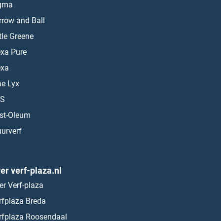
gma
rrow and Ball
ttle Greene
exa Pure
exa
ae Lyx
S
st-Oleum
urverf
er verf-plaza.nl
er Verf-plaza
rfplaza Breda
rfplaza Roosendaal