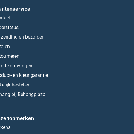
antenservice
ntact
derstatus
rzending en bezorgen
talen
tourneren
ferte aanvragen
oduct- en kleur garantie
kelijk bestellen
hang bij Behangplaza
ze topmerken
kkens