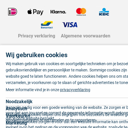
Privacy verklaring
Algemene voorwaarden
Wij gebruiken cookies
Wij maken gebruik van cookies en soortgelijke technieken om je bezo
gebruiksvriendelijker en persoonlijker te maken. Sommige cookies zij
website goed te laten functioneren. Andere cookies helpen ons om sta
verzamelen, je voorkeuren op te slaan of gerichte advertenties te tone
Meer informatie vind je in onze
privacyverklaring
Noodzakelijk
Deze zijn nodig voor een goede werking van de website. Ze zorgen er 
Analytisch
voor dat aan jou snel en correct de gewenste informatie wordt getoon
Statistische cookies helpen ons begrijpen hoe bezoekers de website g
Voorkeuren
dat je onze website bezoekt.
anoniem gegevens te verzamelen en te rapporteren.
Voorkeurscookies zorgen ervoor dat een website informatie kan onth
Marketing
invloed is op het gedrag en de vormgeving van de website, zoals de t