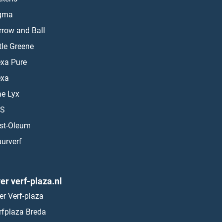
gma
rrow and Ball
ttle Greene
exa Pure
exa
ae Lyx
S
st-Oleum
urverf
er verf-plaza.nl
er Verf-plaza
rfplaza Breda