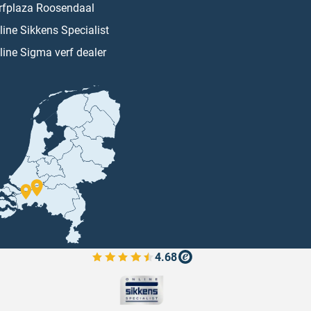
rfplaza Roosendaal
line Sikkens Specialist
line Sigma verf dealer
4.68
Bekijk de verfplaza beoordelingen