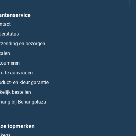
antenservice
ntact
derstatus
rzending en bezorgen
talen
tourneren
ferte aanvragen
oduct- en kleur garantie
kelijk bestellen
hang bij Behangplaza
ze topmerken
kkens