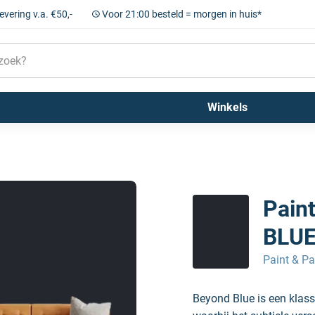
levering v.a. €50,-
Voor 21:00 besteld = morgen in huis*
Sigma
Farrow and Ball
Kleuren
Winkels
YOND BLUE 658
Pain
BLUE
Paint & Pa
Beyond Blue is een klas