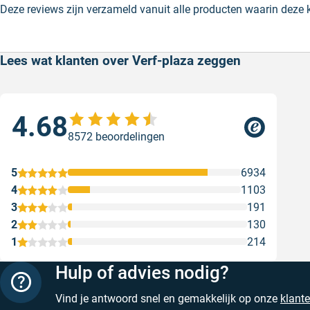
Deze reviews zijn verzameld vanuit alle producten waarin deze
Lees wat klanten over Verf-plaza zeggen
4.68
Goe
8572 beoordelingen
ser
Goe
5
6934
Gesc
4
1103
3
191
2
130
1
214
Hulp of advies nodig?
Vind je antwoord snel en gemakkelijk op onze
klant