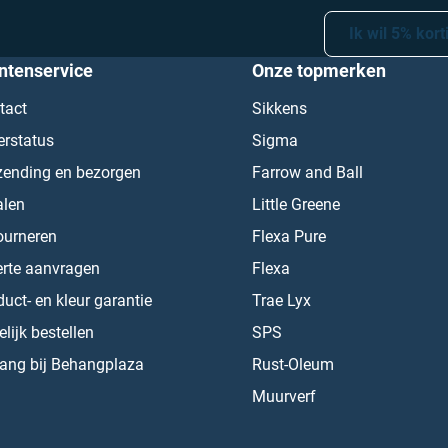
Ik wil 5% kort
ntenservice
Onze topmerken
tact
Sikkens
erstatus
Sigma
zending en bezorgen
Farrow and Ball
alen
Little Greene
ourneren
Flexa Pure
erte aanvragen
Flexa
uct- en kleur garantie
Trae Lyx
lijk bestellen
SPS
ang bij Behangplaza
Rust-Oleum
Muurverf