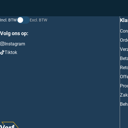
Kla
Incl. BTW
Excl. BTW
Con
Volg ons op:
Ord
Instagram
Ver
Tiktok
Bet
Ret
Off
Prod
Zake
Beh