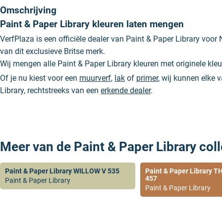
Omschrijving
Paint & Paper Library kleuren laten mengen
VerfPlaza is een officiële dealer van Paint & Paper Library voor 
van dit exclusieve Britse merk.
Wij mengen alle Paint & Paper Library kleuren met originele kl
Of je nu kiest voor een
muurverf
,
lak
of
primer
, wij kunnen elke 
Library, rechtstreeks van een
erkende dealer
.
Meer van de Paint & Paper Library coll
Paint & Paper Library WILLOW V 535
Paint & Paper Library
457
Paint & Paper Library
Paint & Paper Library