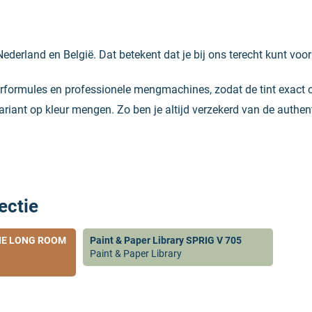
Nederland en België. Dat betekent dat je bij ons terecht kunt voo
eurformules en professionele mengmachines, zodat de tint exact 
variant op kleur mengen. Zo ben je altijd verzekerd van de authent
ectie
 THE LONG ROOM
Paint & Paper Library SPRIG V 705
Paint & Paper Library