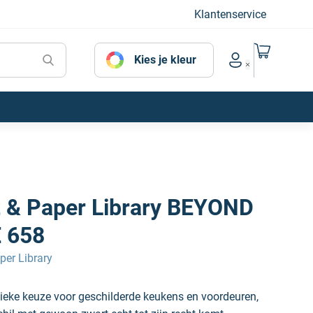
Klantenservice
Naar mijn
Kies je kleur
Account menu
t & Paper Library BEYOND
 658
per Library
sieke keuze voor geschilderde keukens en voordeuren,