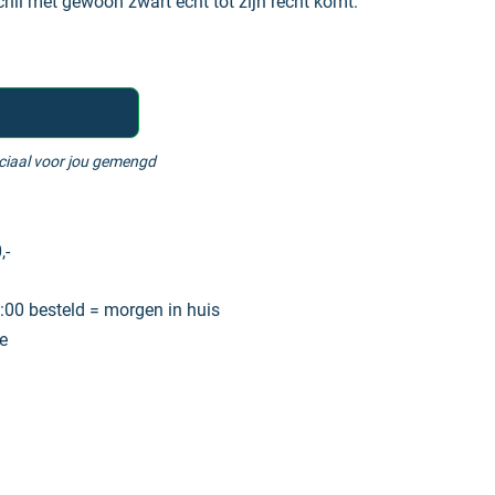
chil met gewoon zwart echt tot zijn recht komt.
eciaal voor jou gemengd
,-
00 besteld = morgen in huis
e