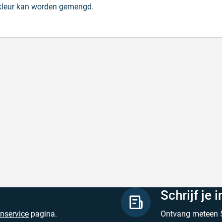
 kleur kan worden gemengd.
de producten, snelle levering en goede
Goed v
vice
Goed ver
de producten, snelle levering en goede service
Geschrev
hreven door M. V. op 5 augustus 2026
Schrijf je 
enservice
pagina.
Ontvang meteen 5