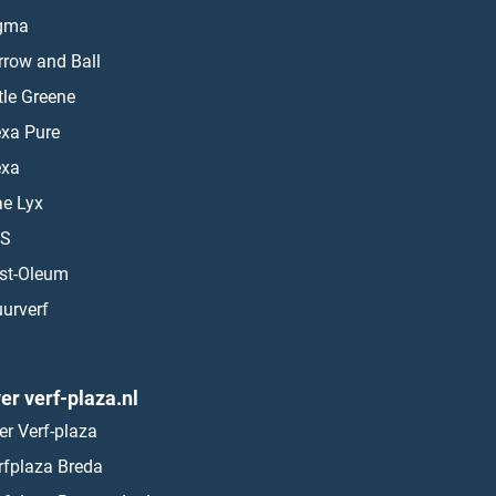
gma
rrow and Ball
ttle Greene
exa Pure
exa
ae Lyx
S
st-Oleum
urverf
er verf-plaza.nl
er Verf-plaza
rfplaza Breda