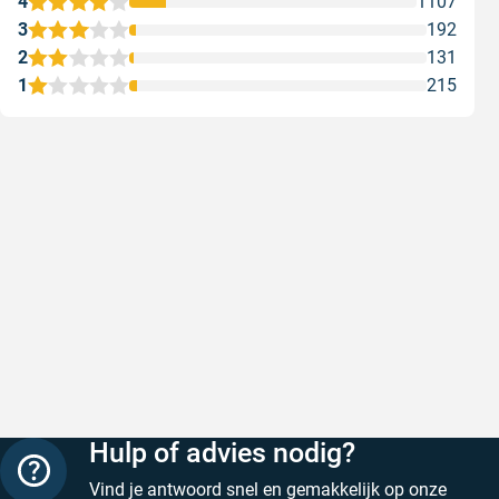
4
1107
3
192
2
131
1
215
Snel en correct bezorgd
Prima ver
Snel en correct bezorgd
Prima ver
Geschreven door Heleen W. op 6 augustus 2026
Geschreven
Hulp of advies nodig?
Vind je antwoord snel en gemakkelijk op onze