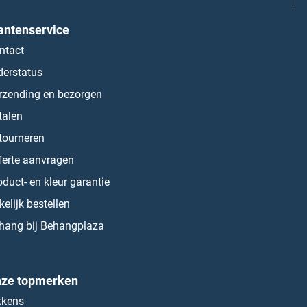
antenservice
ntact
derstatus
rzending en bezorgen
talen
tourneren
ferte aanvragen
oduct- en kleur garantie
kelijk bestellen
hang bij Behangplaza
ze topmerken
kkens