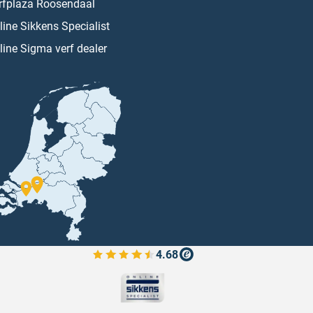
rfplaza Roosendaal
line Sikkens Specialist
line Sigma verf dealer
4.68
Bekijk de verfplaza beoordelingen