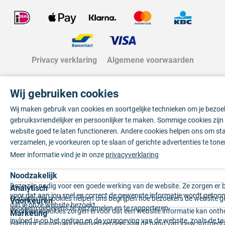
Privacy verklaring
Algemene voorwaarden
Wij gebruiken cookies
Wij maken gebruik van cookies en soortgelijke technieken om je bezo
gebruiksvriendelijker en persoonlijker te maken. Sommige cookies zij
website goed te laten functioneren. Andere cookies helpen ons om sta
verzamelen, je voorkeuren op te slaan of gerichte advertenties te tone
Meer informatie vind je in onze
privacyverklaring
Noodzakelijk
Deze zijn nodig voor een goede werking van de website. Ze zorgen er 
Analytisch
voor dat aan jou snel en correct de gewenste informatie wordt getoon
Statistische cookies helpen ons begrijpen hoe bezoekers de website g
Voorkeuren
dat je onze website bezoekt.
anoniem gegevens te verzamelen en te rapporteren.
Voorkeurscookies zorgen ervoor dat een website informatie kan onth
Marketing
invloed is op het gedrag en de vormgeving van de website, zoals de t
Hierdoor kunnen wij en adverteerders aan de hand van jouw surfged