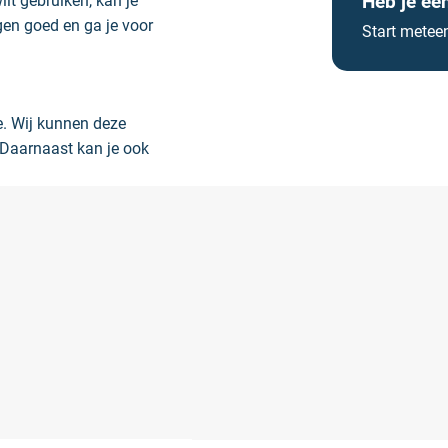
Heb je ee
lt gebruiken, kan je
gen goed en ga je voor
Start metee
e. Wij kunnen deze
 Daarnaast kan je ook