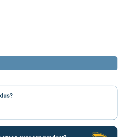
klus?
aanvragen