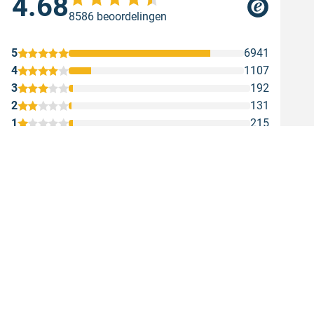
4.68
Sne
8586 beoordelingen
Sne
Gesc
5
6941
4
1107
3
192
2
131
1
215
Maatbeker om t
Hulp of advies nodig?
1,00
Vind je antwoord snel en gemakkelijk op onze
klant
Adviesprijs:
1,00
Kla
Incl. BTW
Excl. BTW
Con
Volg ons op:
Ord
Instagram
Ver