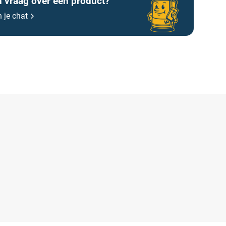
n vraag over een product?
n je chat