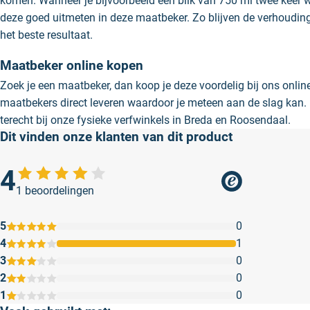
komen. Wanneer je bijvoorbeeld een blik van 750 ml twee keer wi
deze goed uitmeten in deze maatbeker. Zo blijven de verhoudin
het beste resultaat.
Maatbeker online kopen
Zoek je een maatbeker, dan koop je deze voordelig bij ons onlin
maatbekers direct leveren waardoor je meteen aan de slag kan.
terecht bij onze fysieke verfwinkels in Breda en Roosendaal.
Dit vinden onze klanten van dit product
4
1 beoordelingen
5
0
4
1
3
0
2
0
1
0