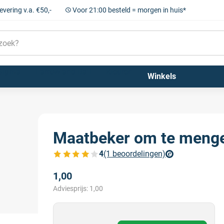
levering v.a. €50,-
Voor 21:00 besteld = morgen in huis*
Sigma
Farrow and Ball
Kleuren
Winkels
Maatbeker om te meng
4
(1 beoordelingen)
Bekijk de verfplaza beoordelingen
1,00
Adviesprijs:
1,00