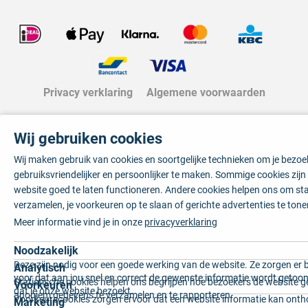
Privacy verklaring
Algemene voorwaarden
Wij gebruiken cookies
Wij maken gebruik van cookies en soortgelijke technieken om je bezo
gebruiksvriendelijker en persoonlijker te maken. Sommige cookies zij
website goed te laten functioneren. Andere cookies helpen ons om sta
verzamelen, je voorkeuren op te slaan of gerichte advertenties te tone
Meer informatie vind je in onze
privacyverklaring
Noodzakelijk
Deze zijn nodig voor een goede werking van de website. Ze zorgen er 
Analytisch
voor dat aan jou snel en correct de gewenste informatie wordt getoon
Statistische cookies helpen ons begrijpen hoe bezoekers de website g
Voorkeuren
dat je onze website bezoekt.
anoniem gegevens te verzamelen en te rapporteren.
Voorkeurscookies zorgen ervoor dat een website informatie kan onth
Marketing