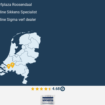
rfplaza Roosendaal
line Sikkens Specialist
line Sigma verf dealer
4.68
Bekijk de verfplaza beoordelingen