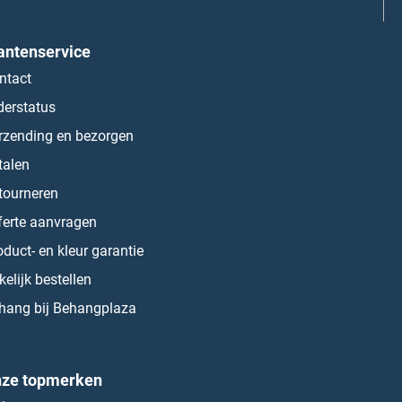
antenservice
ntact
derstatus
rzending en bezorgen
talen
tourneren
ferte aanvragen
oduct- en kleur garantie
kelijk bestellen
hang bij Behangplaza
ze topmerken