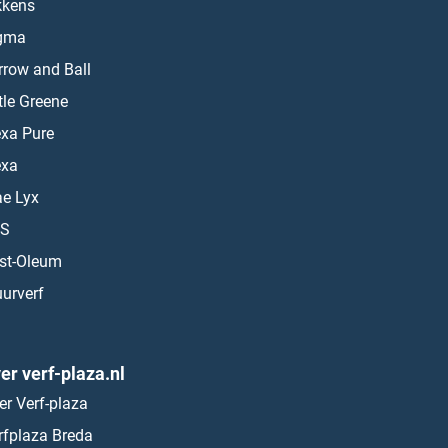
kkens
gma
rrow and Ball
ttle Greene
exa Pure
exa
ae Lyx
S
st-Oleum
urverf
er verf-plaza.nl
er Verf-plaza
rfplaza Breda