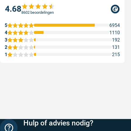
4.68
8602 beoordelingen
5
6954
4
1110
3
192
2
131
1
215
Snelle levering
Keurig
Snelle levering!
Goed verp
prijs
Geschreven door Nancy K. op 7 augustus 2026
Geschreve
Hulp of advies nodig?