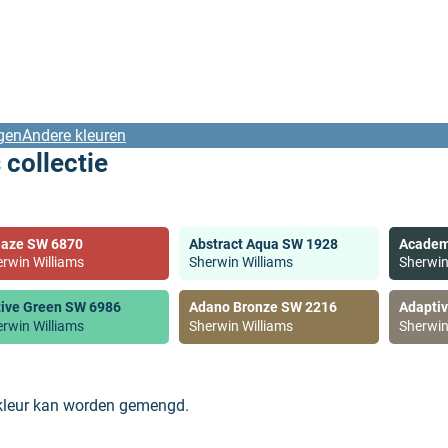
gen
Andere kleuren
 collectie
laze SW 6870
Abstract Aqua SW 1928
Academ
rwin Williams
Sherwin Williams
Sherwin
tive Green SW 6986
Adano Bronze SW 2216
Adapti
rwin Williams
Sherwin Williams
Sherwin
 kleur kan worden gemengd.