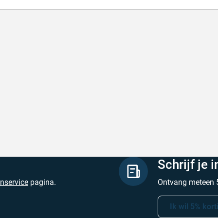
lle levering
Keurig
le levering!
Goed verpakt, sne
chreven door Nancy K. op 7 augustus 2026
Geschreven door O
Schrijf je 
enservice
pagina.
Ontvang meteen 5
Ik wil 5% kort