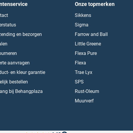
ntenservice
Onze topmerken
tact
Sikkens
erstatus
Sigma
zending en bezorgen
Farrow and Ball
alen
Little Greene
ourneren
Flexa Pure
erte aanvragen
Flexa
uct- en kleur garantie
Trae Lyx
lijk bestellen
SPS
ang bij Behangplaza
Rust-Oleum
Muurverf