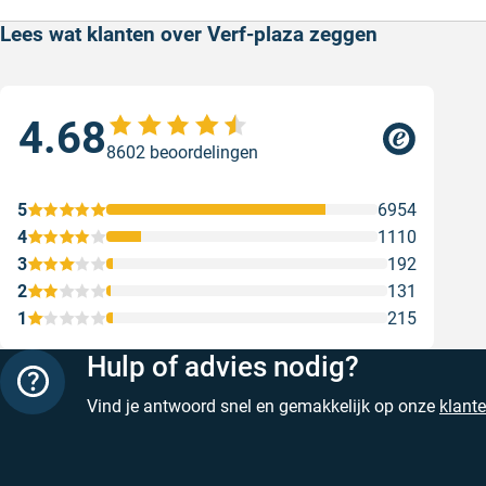
Lees wat klanten over Verf-plaza zeggen
4.68
Sne
8602 beoordelingen
Snel
Ges
5
6954
4
1110
3
192
2
131
1
215
Hulp of advies nodig?
Vind je antwoord snel en gemakkelijk op onze
klant