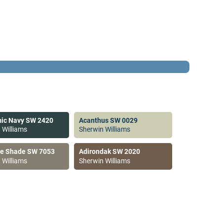
ic Navy SW 2420
Acanthus SW 0029
 Williams
Sherwin Williams
ve Shade SW 7053
Adirondak SW 2020
 Williams
Sherwin Williams