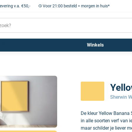
levering v.a. €50,-
Voor 21:00 besteld = morgen in huis*
Sigma
Farrow and Ball
Kleuren
Winkels
Yell
Sherwin W
De kleur Yellow Banana
in alle soorten verf van 
maar schilder je liever m