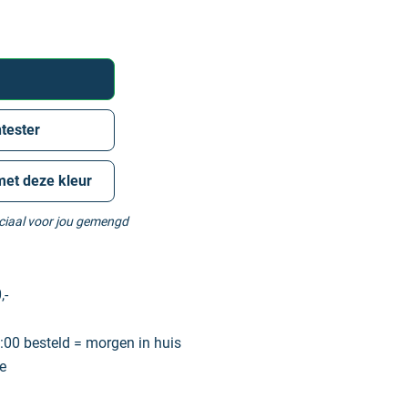
tester
met deze kleur
eciaal voor jou gemengd
,-
00 besteld = morgen in huis
e