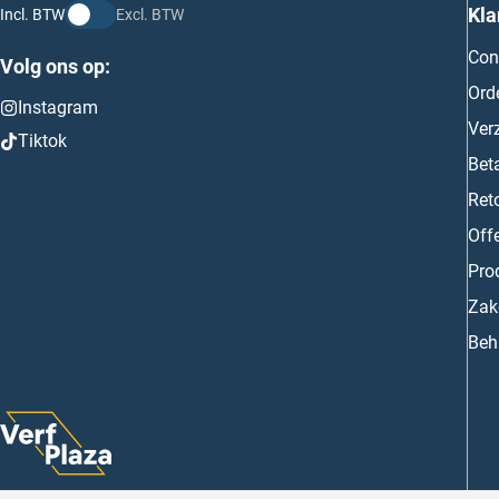
Kla
Incl. BTW
Excl. BTW
Con
Volg ons op:
Ord
Instagram
Ver
Tiktok
Bet
Ret
Off
Prod
Zake
Beh