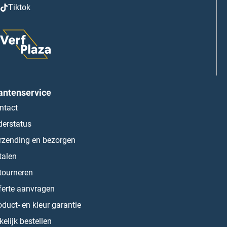
Tiktok
antenservice
ntact
derstatus
rzending en bezorgen
talen
tourneren
ferte aanvragen
oduct- en kleur garantie
kelijk bestellen