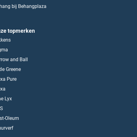
hang bij Behangplaza
ze topmerken
kkens
gma
rrow and Ball
ttle Greene
exa Pure
exa
ae Lyx
S
st-Oleum
urverf