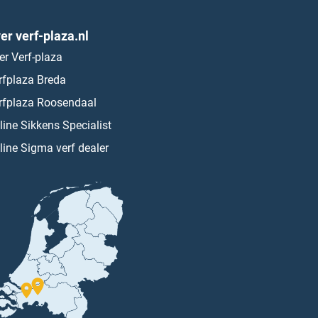
er verf-plaza.nl
er Verf-plaza
rfplaza Breda
rfplaza Roosendaal
line Sikkens Specialist
line Sigma verf dealer