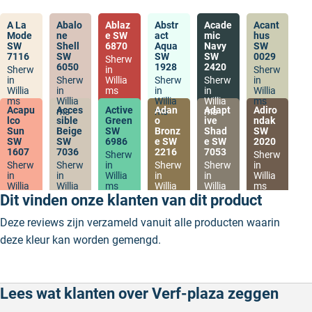
A La
Abalo
Ablaz
Abstr
Acade
Acant
Mode
ne
e SW
act
mic
hus
SW
Shell
6870
Aqua
Navy
SW
7116
SW
SW
SW
0029
Sherw
6050
1928
2420
Sherw
in
Sherw
in
Sherw
Willia
Sherw
Sherw
in
Willia
in
ms
in
in
Willia
ms
Willia
Willia
Willia
ms
Acapu
Acces
Active
Adan
Adapt
Adiro
ms
ms
ms
lco
sible
Green
o
ive
ndak
Sun
Beige
SW
Bronz
Shad
SW
SW
SW
6986
e SW
e SW
2020
1607
7036
2216
7053
Sherw
Sherw
Sherw
Sherw
in
Sherw
Sherw
in
in
in
Willia
in
in
Willia
Willia
Willia
ms
Willia
Willia
ms
ms
ms
ms
ms
Dit vinden onze klanten van dit product
Deze reviews zijn verzameld vanuit alle producten waarin
deze kleur kan worden gemengd.
Lees wat klanten over Verf-plaza zeggen