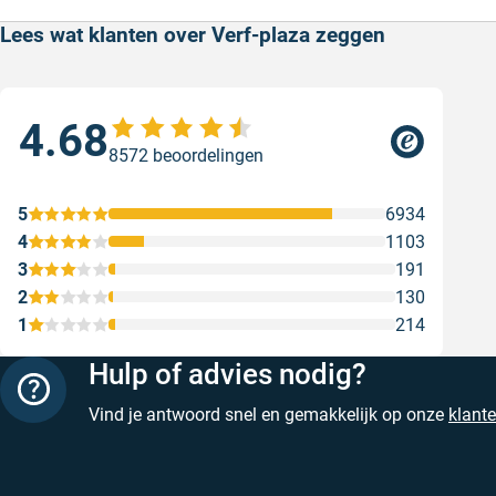
Lees wat klanten over Verf-plaza zeggen
4.68
Goe
8572 beoordelingen
ser
Goe
5
6934
Gesc
4
1103
3
191
2
130
1
214
Hulp of advies nodig?
Vind je antwoord snel en gemakkelijk op onze
klant