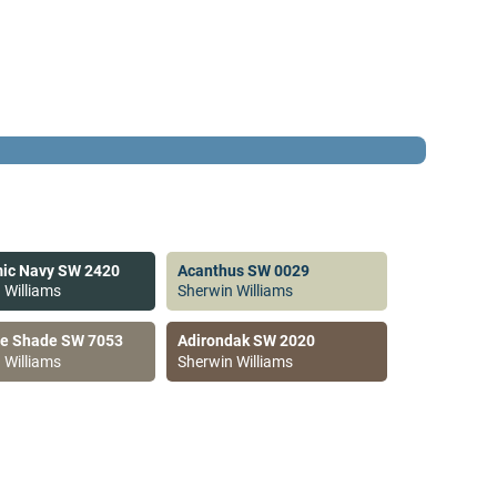
ic Navy SW 2420
Acanthus SW 0029
 Williams
Sherwin Williams
ve Shade SW 7053
Adirondak SW 2020
 Williams
Sherwin Williams