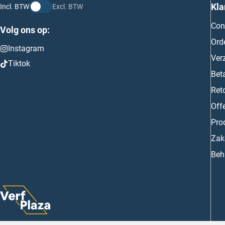
Kla
Incl. BTW
Excl. BTW
Con
Volg ons op:
Ord
Instagram
Ver
Tiktok
Bet
Ret
Off
Prod
Zake
Beh