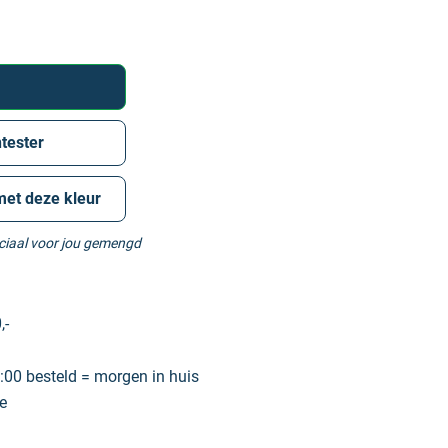
tester
met deze kleur
eciaal voor jou gemengd
,-
00 besteld = morgen in huis
e