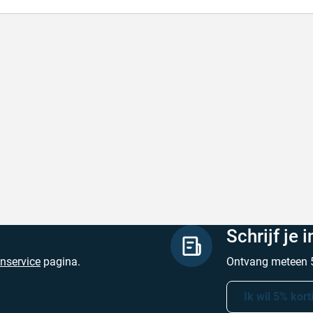
de producten, snelle levering en goede
Goed v
vice
Goed ver
de producten, snelle levering en goede service
Geschrev
hreven door M. V. op 5 augustus 2026
Schrijf je 
enservice
pagina.
Ontvang meteen 5
Ik wil 5% kort