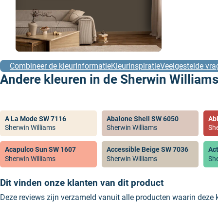
Combineer de kleur
Informatie
Kleurinspiratie
Veelgestelde vra
Andere kleuren in de Sherwin Williams
A La Mode SW 7116
Abalone Shell SW 6050
Ab
Sherwin Williams
Sherwin Williams
She
Acapulco Sun SW 1607
Accessible Beige SW 7036
Ac
Sherwin Williams
Sherwin Williams
She
Dit vinden onze klanten van dit product
Deze reviews zijn verzameld vanuit alle producten waarin deze