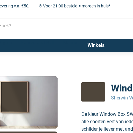
levering v.a. €50,-
Voor 21:00 besteld = morgen in huis*
Sigma
Farrow and Ball
Kleuren
Winkels
Wind
Sherwin W
De kleur Window Box SW
alle soorten verf van ie
schilder je liever met and