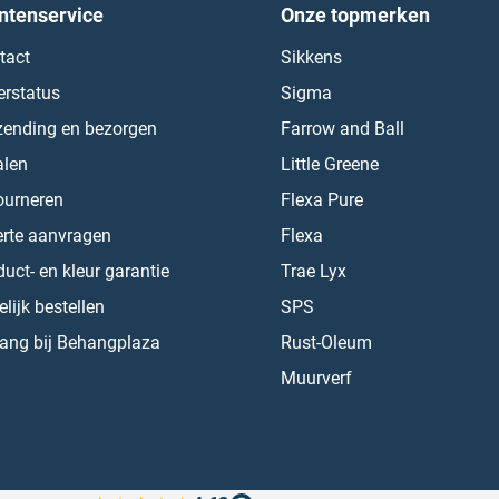
ntenservice
Onze topmerken
tact
Sikkens
erstatus
Sigma
zending en bezorgen
Farrow and Ball
alen
Little Greene
ourneren
Flexa Pure
erte aanvragen
Flexa
uct- en kleur garantie
Trae Lyx
lijk bestellen
SPS
ang bij Behangplaza
Rust-Oleum
Muurverf