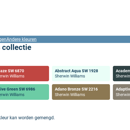
gen
Andere kleuren
 collectie
laze SW 6870
Abstract Aqua SW 1928
Academ
rwin Williams
Sherwin Williams
Sherwin
tive Green SW 6986
Adano Bronze SW 2216
Adapti
rwin Williams
Sherwin Williams
Sherwin
 kleur kan worden gemengd.