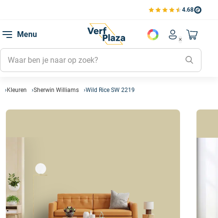
4.68
Bekijk de verfplaza beoord
Mijn be
Menu
Mijn pa
Account men
Naar mi
Mijn kl
Mijn g
Inlogge
Kleuren
Sherwin Williams
Wild Rice SW 2219