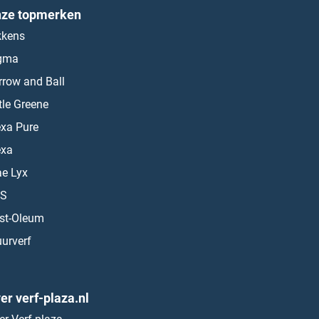
ze topmerken
kkens
gma
rrow and Ball
ttle Greene
exa Pure
exa
ae Lyx
S
st-Oleum
urverf
er verf-plaza.nl