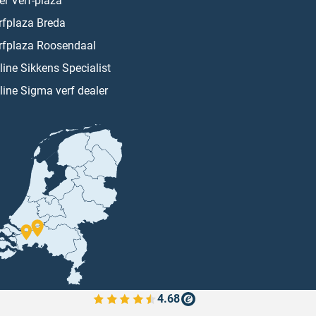
er Verf-plaza
rfplaza Breda
rfplaza Roosendaal
line Sikkens Specialist
line Sigma verf dealer
4.68
Bekijk de verfplaza beoordelingen