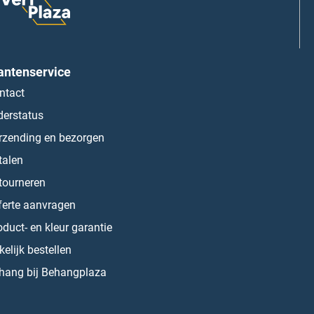
antenservice
ntact
derstatus
rzending en bezorgen
talen
tourneren
ferte aanvragen
oduct- en kleur garantie
kelijk bestellen
hang bij Behangplaza