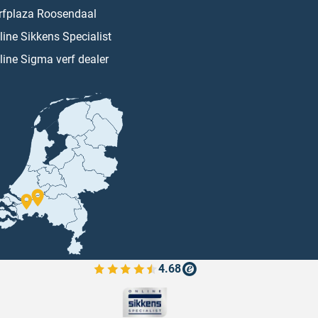
rfplaza Roosendaal
line Sikkens Specialist
line Sigma verf dealer
4.68
Bekijk de verfplaza beoordelingen