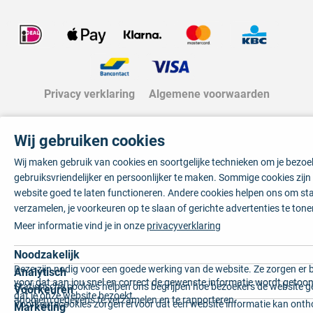
Privacy verklaring
Algemene voorwaarden
Wij gebruiken cookies
Wij maken gebruik van cookies en soortgelijke technieken om je bezo
gebruiksvriendelijker en persoonlijker te maken. Sommige cookies zij
website goed te laten functioneren. Andere cookies helpen ons om sta
verzamelen, je voorkeuren op te slaan of gerichte advertenties te tone
Meer informatie vind je in onze
privacyverklaring
Noodzakelijk
Deze zijn nodig voor een goede werking van de website. Ze zorgen er 
Analytisch
voor dat aan jou snel en correct de gewenste informatie wordt getoon
Statistische cookies helpen ons begrijpen hoe bezoekers de website g
Voorkeuren
dat je onze website bezoekt.
anoniem gegevens te verzamelen en te rapporteren.
Voorkeurscookies zorgen ervoor dat een website informatie kan onth
Marketing