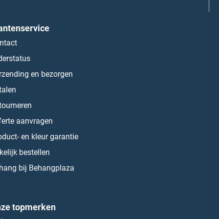
antenservice
ntact
derstatus
rzending en bezorgen
talen
tourneren
ferte aanvragen
oduct- en kleur garantie
kelijk bestellen
hang bij Behangplaza
ze topmerken