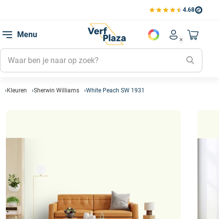
4.68
Bekijk de verfplaza beoord
Mijn be
Menu
Mijn pa
Account men
Naar mi
Mijn kl
Mijn g
Inlogge
Kleuren
Sherwin Williams
White Peach SW 1931