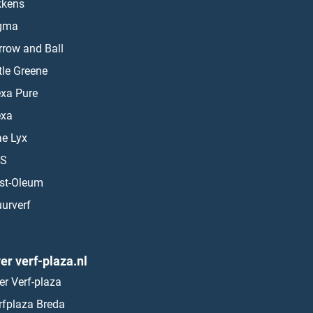
kkens
gma
rrow and Ball
ttle Greene
exa Pure
exa
ae Lyx
S
st-Oleum
urverf
er verf-plaza.nl
er Verf-plaza
rfplaza Breda