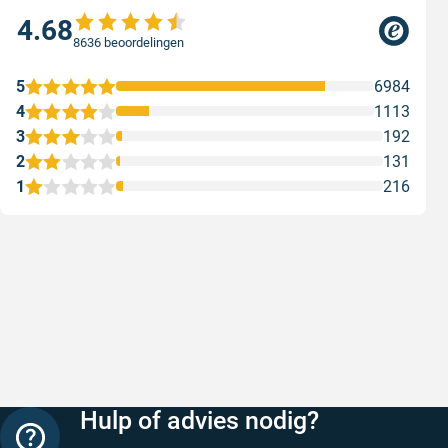
4.68
8636 beoordelingen
5
6984
4
1113
3
192
2
131
1
216
Snelle levering
Met (grat
Snelle levering, prijzen zijn goed. En
Met (grati
duidelijke website
sterren zi
Geschreven door Henri d. op 8 augustus 2026
Geschreven
Hulp of advies nodig?