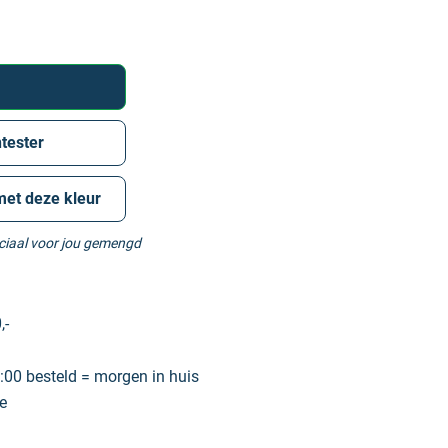
tester
met deze kleur
eciaal voor jou gemengd
,-
00 besteld = morgen in huis
e