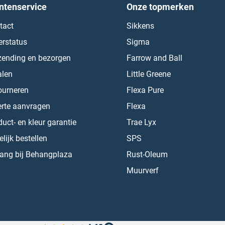
ntenservice
Onze topmerken
tact
Sikkens
erstatus
Sigma
zending en bezorgen
Farrow and Ball
alen
Little Greene
ourneren
Flexa Pure
erte aanvragen
Flexa
uct- en kleur garantie
Trae Lyx
lijk bestellen
SPS
ang bij Behangplaza
Rust-Oleum
Muurverf