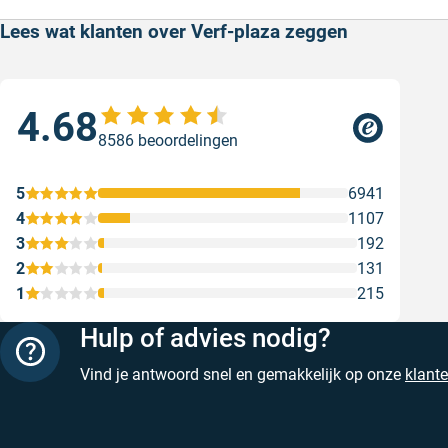
Lees wat klanten over Verf-plaza zeggen
4.68
Sne
8586 beoordelingen
Sne
Gesc
5
6941
4
1107
3
192
2
131
1
215
Hulp of advies nodig?
Vind je antwoord snel en gemakkelijk op onze
klant