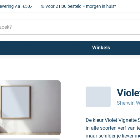
levering v.a. €50,-
Voor 21:00 besteld = morgen in huis*
Sigma
Farrow and Ball
Kleuren
Winkels
Viol
Sherwin W
De kleur Violet Vignett
in alle soorten verf van 
maar schilder je liever m