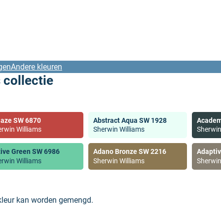
gen
Andere kleuren
 collectie
laze SW 6870
Abstract Aqua SW 1928
Academ
rwin Williams
Sherwin Williams
Sherwin
tive Green SW 6986
Adano Bronze SW 2216
Adapti
rwin Williams
Sherwin Williams
Sherwin
 kleur kan worden gemengd.