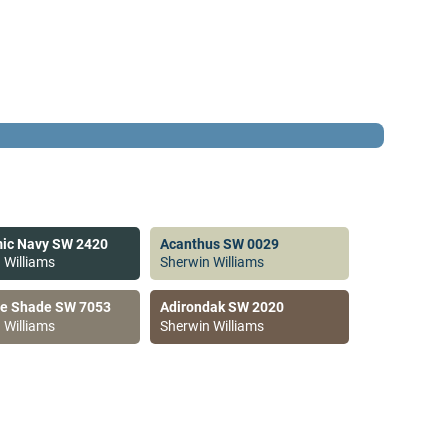
ic Navy SW 2420
Acanthus SW 0029
 Williams
Sherwin Williams
ve Shade SW 7053
Adirondak SW 2020
 Williams
Sherwin Williams