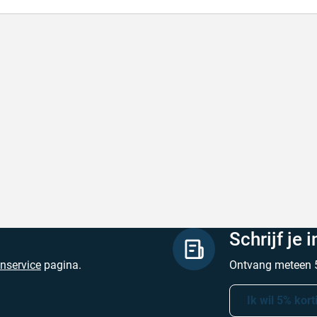
l en correct bezorgd
Prima verpakt e
l en correct bezorgd
Prima verpakt en
hreven door Heleen W. op 6 augustus 2026
Geschreven door Pa
Schrijf je 
enservice
pagina.
Ontvang meteen 5
Ik wil 5% kort