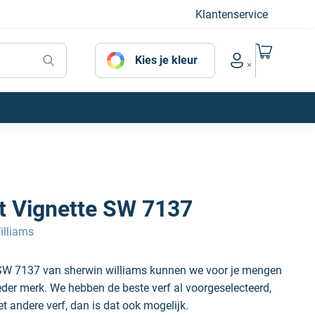
Klantenservice
Naar mijn
Kies je kleur
Account menu
et Vignette SW 7137
illiams
e SW 7137 van sherwin williams kunnen we voor je mengen
ieder merk. We hebben de beste verf al voorgeselecteerd,
et andere verf, dan is dat ook mogelijk.