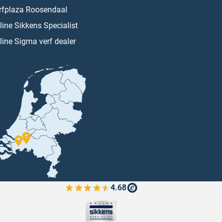
rfplaza Roosendaal
line Sikkens Specialist
line Sigma verf dealer
4.68
Bekijk de verfplaza beoordelingen