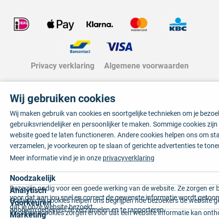
Privacy verklaring
Algemene voorwaarden
Wij gebruiken cookies
Wij maken gebruik van cookies en soortgelijke technieken om je bezo
gebruiksvriendelijker en persoonlijker te maken. Sommige cookies zij
website goed te laten functioneren. Andere cookies helpen ons om sta
verzamelen, je voorkeuren op te slaan of gerichte advertenties te tone
Meer informatie vind je in onze
privacyverklaring
Noodzakelijk
Deze zijn nodig voor een goede werking van de website. Ze zorgen er 
Analytisch
voor dat aan jou snel en correct de gewenste informatie wordt getoon
Statistische cookies helpen ons begrijpen hoe bezoekers de website g
Voorkeuren
dat je onze website bezoekt.
anoniem gegevens te verzamelen en te rapporteren.
Voorkeurscookies zorgen ervoor dat een website informatie kan onth
Marketing