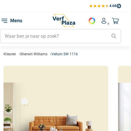
4.68
Bekijk de verfplaza beoord
Mijn be
Menu
Mijn pa
Account men
Naar mi
Mijn kl
Mijn g
Inlogge
Kleuren
Sherwin Williams
Vellum SW 1116