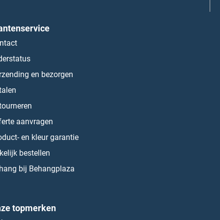
antenservice
ntact
derstatus
rzending en bezorgen
talen
tourneren
ferte aanvragen
oduct- en kleur garantie
kelijk bestellen
hang bij Behangplaza
ze topmerken