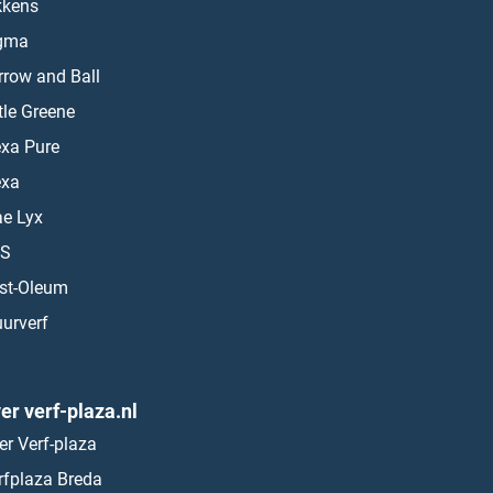
kkens
gma
rrow and Ball
ttle Greene
exa Pure
exa
ae Lyx
S
st-Oleum
urverf
er verf-plaza.nl
er Verf-plaza
rfplaza Breda