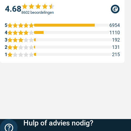
4.68
8602 beoordelingen
5
6954
4
1110
3
192
2
131
1
215
Snelle levering
Keurig
Snelle levering!
Goed verp
prijs
Geschreven door Nancy K. op 7 augustus 2026
Geschreve
Hulp of advies nodig?